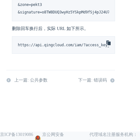
&zone=pekt3

&signature=o8TW8DUQ3wyHz5YSkpMd9fSj4pJ24U7%2Buf7CeWKMoQ
删除回车换行后，实际 URL 如下所示。
https://api.qingcloud.com/iam/?access_key_id=0z7dO3oN03
上一篇: 公共参数
下一篇: 错误码
京ICP备13019086
京公网安备
代理域名注册服务机构：