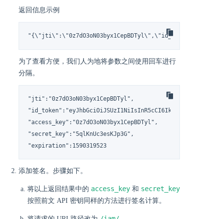
返回信息示例
"{\"jti\":\"0z7dO3oN03byx1CepBDTyl\",\"id_token\":\"eyJ
为了查看方便，我们人为地将参数之间使用回车进行
分隔。
"jti":"0z7dO3oN03byx1CepBDTyl",

"id_token":"eyJhbGciOiJSUzI1NiIsInR5cCI6IkpXVCJ9.eyJhY3
"access_key":"0z7dO3oN03byx1CepBDTyl",

"secret_key":"5qlKnUc3esKJp3G",

"expiration":1590319523
添加签名。步骤如下。
access_key
secret_key
将以上返回结果中的
和
按照前文 API 密钥同样的方法进行签名计算。
/iam/
将请求的 URI 路径改为
。