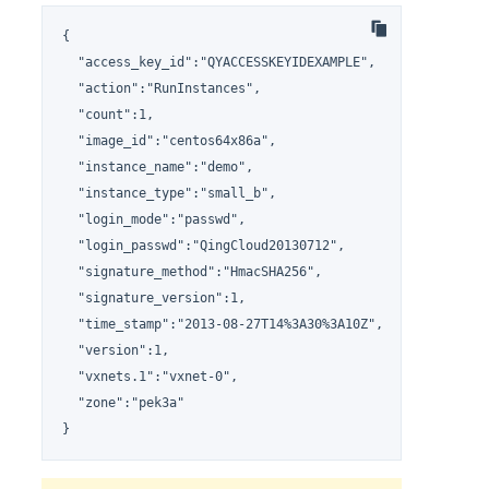
{

  "access_key_id":"QYACCESSKEYIDEXAMPLE",

  "action":"RunInstances",

  "count":1,

  "image_id":"centos64x86a",

  "instance_name":"demo",

  "instance_type":"small_b",

  "login_mode":"passwd",

  "login_passwd":"QingCloud20130712",

  "signature_method":"HmacSHA256",

  "signature_version":1,

  "time_stamp":"2013-08-27T14%3A30%3A10Z",

  "version":1,

  "vxnets.1":"vxnet-0",

  "zone":"pek3a"

}