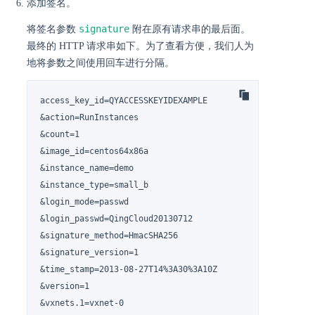
添加签名。
signature
将签名参数
附在原有请求串的最后面。
最终的 HTTP 请求串如下。为了查看方便，我们人为
地将参数之间使用回车进行分隔。
access_key_id=QYACCESSKEYIDEXAMPLE

&action=RunInstances

&count=1

&image_id=centos64x86a

&instance_name=demo

&instance_type=small_b

&login_mode=passwd

&login_passwd=QingCloud20130712

&signature_method=HmacSHA256

&signature_version=1

&time_stamp=2013-08-27T14%3A30%3A10Z

&version=1

&vxnets.1=vxnet-0
