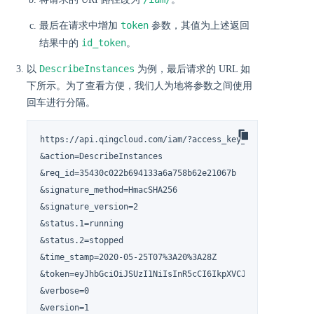
token
最后在请求中增加
参数，其值为上述返回
id_token
结果中的
。
DescribeInstances
以
为例，最后请求的 URL 如
下所示。为了查看方便，我们人为地将参数之间使用
回车进行分隔。
https://api.qingcloud.com/iam/?access_key_id=0z7dO3oN03b
&action=DescribeInstances

&req_id=35430c022b694133a6a758b62e21067b

&signature_method=HmacSHA256

&signature_version=2

&status.1=running

&status.2=stopped

&time_stamp=2020-05-25T07%3A20%3A28Z

&token=eyJhbGciOiJSUzI1NiIsInR5cCI6IkpXVCJ9.eyJhY3IiOiI
&verbose=0

&version=1
