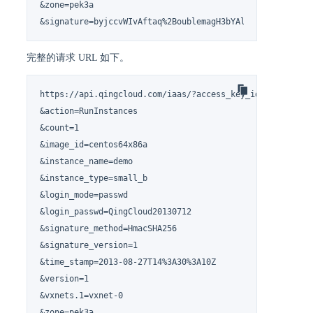
&zone=pek3a

&signature=byjccvWIvAftaq%2BoublemagH3bYAlDWxxLFAzAsysl
完整的请求 URL 如下。
https://api.qingcloud.com/iaas/?access_key_id=QYACCESSKE
&action=RunInstances

&count=1

&image_id=centos64x86a

&instance_name=demo

&instance_type=small_b

&login_mode=passwd

&login_passwd=QingCloud20130712

&signature_method=HmacSHA256

&signature_version=1

&time_stamp=2013-08-27T14%3A30%3A10Z

&version=1

&vxnets.1=vxnet-0

&zone=pek3a
