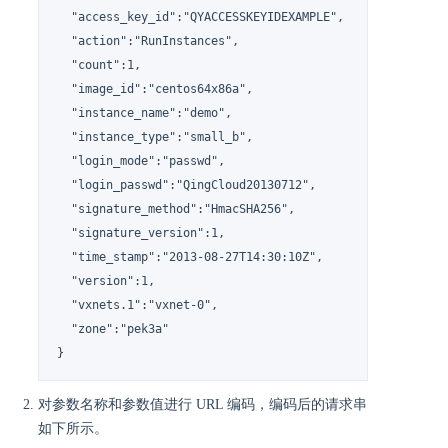
  "access_key_id":"QYACCESSKEYIDEXAMPLE",

  "action":"RunInstances",

  "count":1,

  "image_id":"centos64x86a",

  "instance_name":"demo",

  "instance_type":"small_b",

  "login_mode":"passwd",

  "login_passwd":"QingCloud20130712",

  "signature_method":"HmacSHA256",

  "signature_version":1,

  "time_stamp":"2013-08-27T14:30:10Z",

  "version":1,

  "vxnets.1":"vxnet-0",

  "zone":"pek3a"

}
对参数名称和参数值进行 URL 编码，编码后的请求串
如下所示。