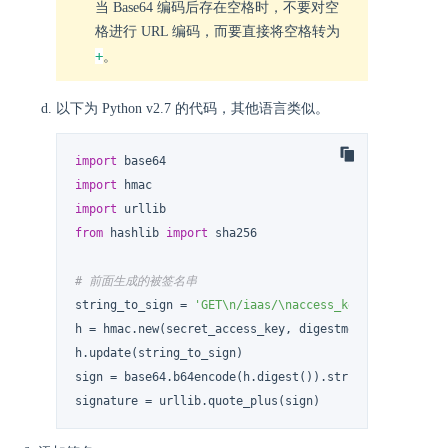
当 Base64 编码后存在空格时，不要对空
格进行 URL 编码，而要直接将空格转为
+
。
以下为 Python v2.7 的代码，其他语言类似。
import
import
import
from
 hashlib 
import
 sha256

# 前面生成的被签名串
string_to_sign = 
'GET\n/iaas/\naccess_key_id=QYACCESS
h = hmac.new(secret_access_key, digestmod=sha256)

h.update(string_to_sign)

sign = base64.b64encode(h.digest()).strip()

signature = urllib.quote_plus(sign)