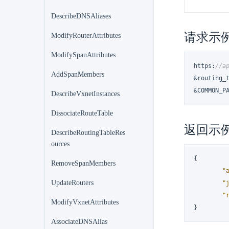
DescribeDNSAliases
请求示
ModifyRouterAttributes
ModifySpanAttributes
https
:
//a
AddSpanMembers
&routing_t
&COMMON_P
DescribeVxnetInstances
DissociateRouteTable
返回示
DescribeRoutingTableRes
ources
{
RemoveSpanMembers
"
UpdateRouters
"
"
ModifyVxnetAttributes
}
AssociateDNSAlias