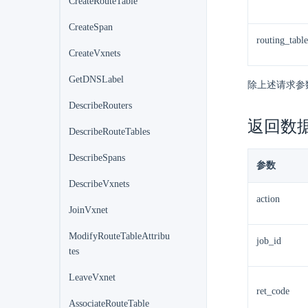
CreateRouteTable
CreateSpan
routing_table
CreateVxnets
GetDNSLabel
除上述请求参
DescribeRouters
返回数
DescribeRouteTables
DescribeSpans
参数
DescribeVxnets
action
JoinVxnet
ModifyRouteTableAttribu
job_id
tes
LeaveVxnet
ret_code
AssociateRouteTable