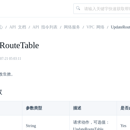
心
API 文档
API 指令列表
网络服务
VPC 网络
UpdateRout
RouteTable
21 05:03:11
改生效。
数
参数类型
描述
是否
请求动作，可选值：
String
Yes
UpdateRouteTable