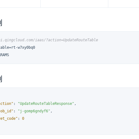
例
pi.qingcloud.com/iaas/?action=UpdateRouteTable
able=rt-w7xy0bq0

ARAMS
例
action"
:
"UpdateRouteTableResponse"
,
job_id"
:
"j-gomp6gndyf6"
,
ret_code"
:
0