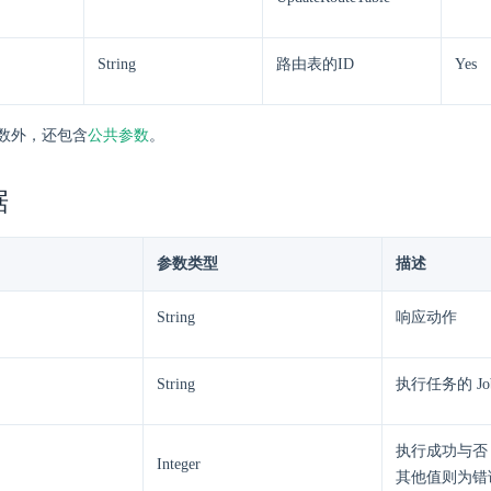
String
路由表的ID
Yes
数外，还包含
公共参数
。
据
参数类型
描述
String
响应动作
String
执行任务的 Job
执行成功与否
Integer
其他值则为错