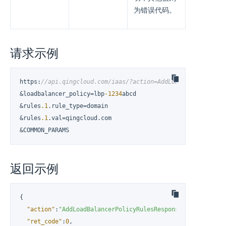
为错误代码。
请求示例
https
:
//api.qingcloud.com/iaas/?action=AddLoadBalancerPoli
&loadbalancer_policy=lbp
-1234
abcd

&rules
.1
.rule_type=domain

&rules
.1
.val=qingcloud.com

&COMMON_PARAMS
返回示例
{
"action"
:
"AddLoadBalancerPolicyRulesResponse"
,
"ret_code"
:
0
,