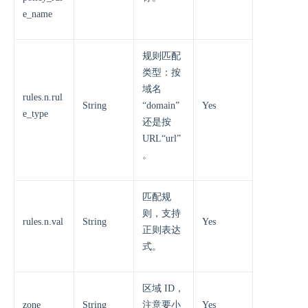
e_name
规则匹配
类型：按
域名
rules.n.rul
String
“domain”
Yes
e_type
还是按
URL“url”
。
匹配规
则，支持
rules.n.val
String
Yes
正则表达
式。
区域 ID，
zone
String
注意要小
Yes