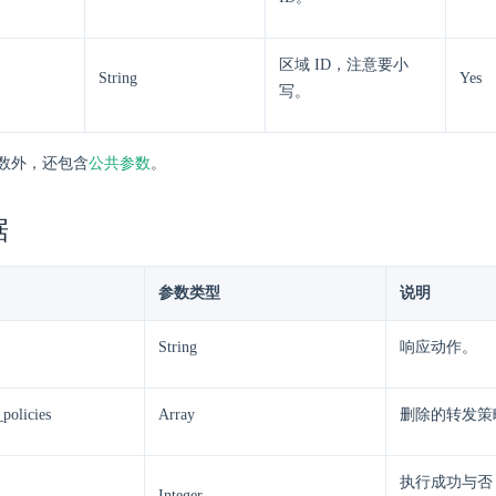
区域 ID，注意要小
String
Yes
写。
数外，还包含
公共参数
。
据
参数类型
说明
String
响应动作。
policies
Array
删除的转发策
执行成功与否
Integer