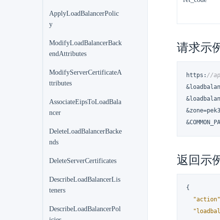
ApplyLoadBalancerPolic
y
ModifyLoadBalancerBack
请求示
endAttributes
ModifyServerCertificateA
https
:
//a
ttributes
&loadbala
&loadbala
AssociateEipsToLoadBala
&zone=pek3
ncer
&COMMON_P
DeleteLoadBalancerBacke
nds
返回示
DeleteServerCertificates
DescribeLoadBalancerLis
{
teners
"action
DescribeLoadBalancerPol
"loadba
icies