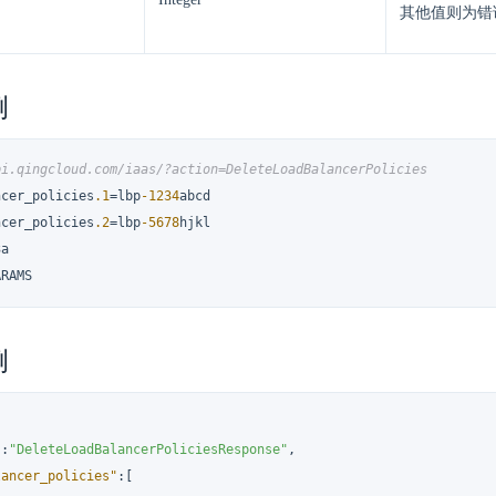
其他值则为错
例
pi.qingcloud.com/iaas/?action=DeleteLoadBalancerPolicies
ncer_policies
.1
=lbp
-1234
abcd

ncer_policies
.2
=lbp
-5678
hjkl

a

ARAMS
例
"
:
"DeleteLoadBalancerPoliciesResponse"
,
lancer_policies"
:
[