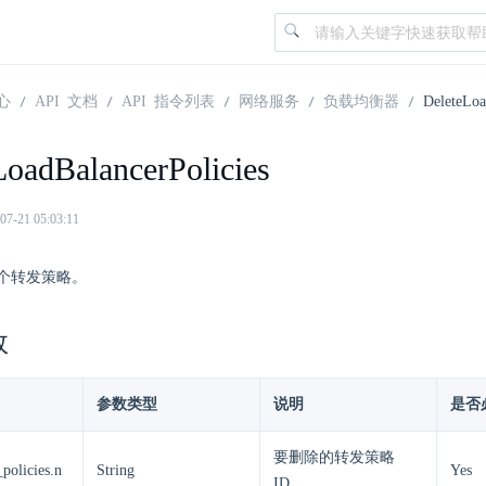
心
API 文档
API 指令列表
网络服务
负载均衡器
DeleteLoa
LoadBalancerPolicies
21 05:03:11
个转发策略。
数
参数类型
说明
是否
要删除的转发策略
policies.n
String
Yes
ID。