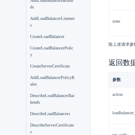
AddLoadBalancerBacken
ds
AddLoadBalancerListener
zone
s
CreateLoadBalancer
除上述请求参
CreateLoadBalancerPolic
y
返回数
CreateServerCertificate
AddLoadBalancerPolicyR
参数
ules
action
DescribeLoadBalancerBac
kends
loadbalancer_
DescribeLoadBalancers
DescribeServerCertificate
s
ret_code