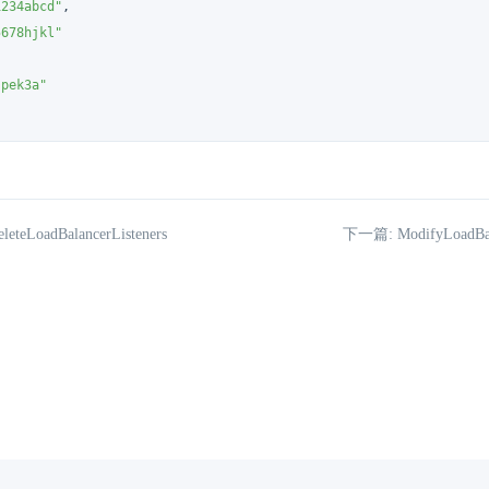
1234abcd"
,
5678hjkl"
"pek3a"
teLoadBalancerListeners
下一篇: ModifyLoadBala