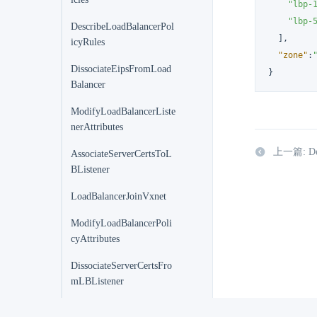
"lbp-
"lbp-
DescribeLoadBalancerPol
]
,
icyRules
"zone"
:
DissociateEipsFromLoad
}
Balancer
ModifyLoadBalancerListe
nerAttributes
上一篇: Dele
AssociateServerCertsToL
BListener
LoadBalancerJoinVxnet
ModifyLoadBalancerPoli
cyAttributes
DissociateServerCertsFro
mLBListener
LoadBalancerLeaveVxnet