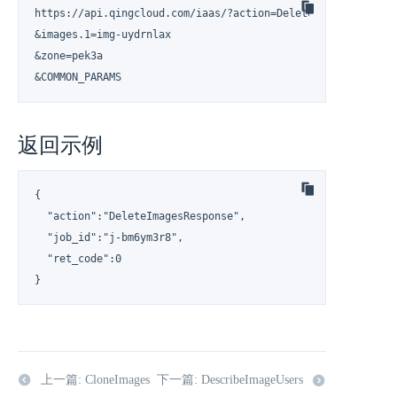
https://api.qingcloud.com/iaas/?action=DeleteImages

&images.1=img-uydrnlax

&zone=pek3a

&COMMON_PARAMS
返回示例
{

  "action":"DeleteImagesResponse",

  "job_id":"j-bm6ym3r8",

  "ret_code":0

}
上一篇: CloneImages
下一篇: DescribeImageUsers