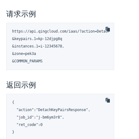
请求示例
https://api.qingcloud.com/iaas/?action=DetachKeyPairs

&keypairs.1=kp-12djpg8q

&instances.1=i-12345678,

&zone=pek3a

&COMMON_PARAMS
返回示例
{

  "action":"DetachKeyPairsResponse",

  "job_id":"j-bm6ym3r8",

  "ret_code":0

}