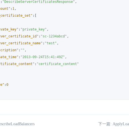
"
:
"DescribeServerCertificatesResponse"
,
count"
:
1
,
_certificate_set"
:
[
ivate_key"
:
"private_key"
,
rver_certificate_id"
:
"sc-1234abcd"
,
rver_certificate_name"
:
"test"
,
scription"
:
""
,
eate_time"
:
"2013-09-24T15:41:49Z"
,
rtificate_content"
:
"certificate_content"
de"
:
0
cribeLoadBalancers
下一篇: ApplyLoadB