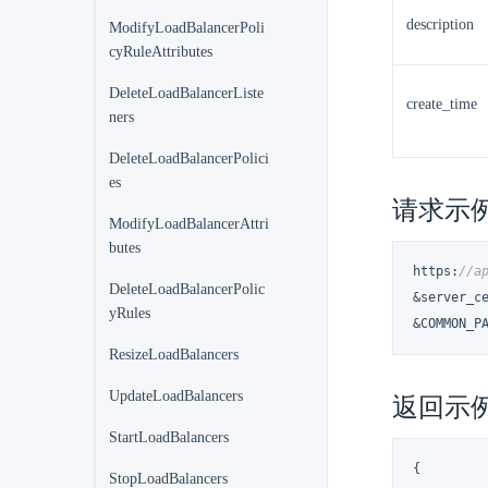
description
ModifyLoadBalancerPoli
cyRuleAttributes
DeleteLoadBalancerListe
create_time
ners
DeleteLoadBalancerPolici
es
请求示
ModifyLoadBalancerAttri
butes
https
:
//a
DeleteLoadBalancerPolic
&server_c
yRules
&COMMON_P
ResizeLoadBalancers
UpdateLoadBalancers
返回示
StartLoadBalancers
{
StopLoadBalancers