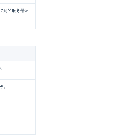
得到的服务器证
D。
称。