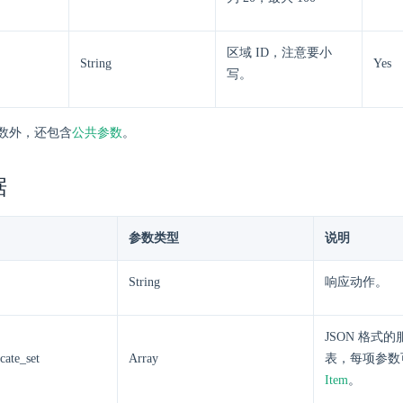
区域 ID，注意要小
String
Yes
写。
数外，还包含
公共参数
。
据
参数类型
说明
String
响应动作。
JSON 格式
icate_set
Array
表，每项参数
Item
。