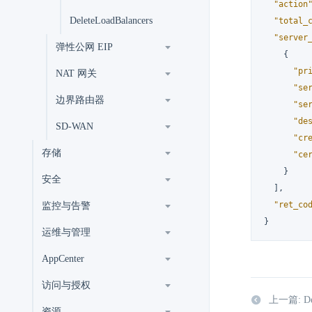
"action
DeleteLoadBalancers
"total_
"server
弹性公网 EIP
{
"pr
NAT 网关
"se
边界路由器
"se
"de
SD-WAN
"cr
存储
"ce
}
安全
]
,
"ret_co
监控与告警
}
运维与管理
AppCenter
访问与授权
上一篇: Des
资源