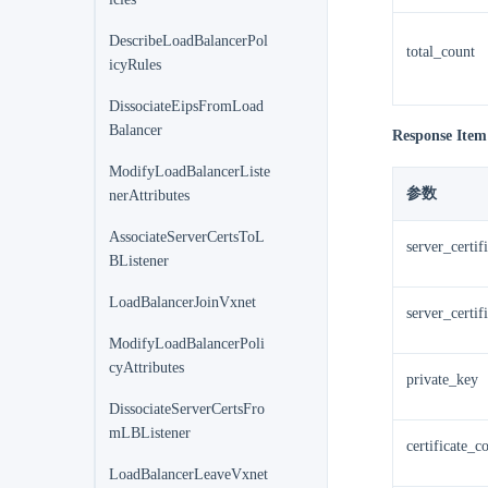
DescribeLoadBalancerPol
total_count
icyRules
DissociateEipsFromLoad
Balancer
Response Item
ModifyLoadBalancerListe
参数
nerAttributes
AssociateServerCertsToL
server_certif
BListener
LoadBalancerJoinVxnet
server_certi
ModifyLoadBalancerPoli
cyAttributes
private_key
DissociateServerCertsFro
mLBListener
certificate_c
LoadBalancerLeaveVxnet