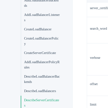
AddLoadBalancerBacken
ds
server_certif
AddLoadBalancerListener
s
search_word
CreateLoadBalancer
CreateLoadBalancerPolic
y
CreateServerCertificate
verbose
AddLoadBalancerPolicyR
ules
DescribeLoadBalancerBac
kends
offset
DescribeLoadBalancers
DescribeServerCertificate
limit
s