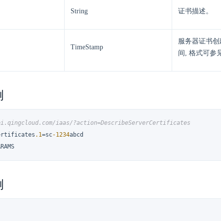
String
证书描述。
服务器证书创建
TimeStamp
间, 格式可参
例
pi.qingcloud.com/iaas/?action=DescribeServerCertificates
ertificates
.1
=sc
-1234
abcd

ARAMS
例