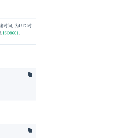
时间, 为UTC时
见
ISO8601
。