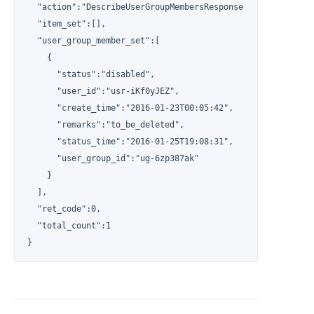
  "action":"DescribeUserGroupMembersResponse",

  "item_set":[],

  "user_group_member_set":[

    {

      "status":"disabled",

      "user_id":"usr-iKf0yJEZ",

      "create_time":"2016-01-23T00:05:42",

      "remarks":"to_be_deleted",

      "status_time":"2016-01-25T19:08:31",

      "user_group_id":"ug-6zp387ak"

    }

  ],

  "ret_code":0,

  "total_count":1

}