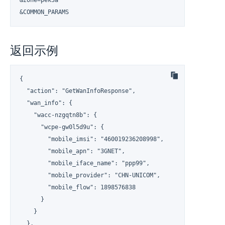
&zone=pek3a

&COMMON_PARAMS
返回示例
{

  "action": "GetWanInfoResponse",

  "wan_info": {

    "wacc-nzgqtn8b": {

      "wcpe-gw0l5d9u": {

        "mobile_imsi": "460019236208998",

        "mobile_apn": "3GNET",

        "mobile_iface_name": "ppp99",

        "mobile_provider": "CHN-UNICOM",

        "mobile_flow": 1898576838

      }

    }

  },
