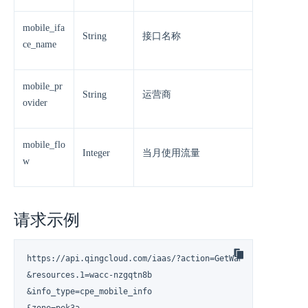
mobile_ifa
String
接口名称
ce_name
mobile_pr
String
运营商
ovider
mobile_flo
Integer
当月使用流量
w
请求示例
https://api.qingcloud.com/iaas/?action=GetWanInfo

&resources.1=wacc-nzgqtn8b

&info_type=cpe_mobile_info
