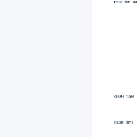
transition_sta
create_time
status_time