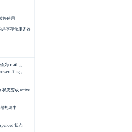
被暂停使用
删除的共享存储服务器
reating,
，poweroffing，
g 状态变成 active
服务器规则中
uspended 状态