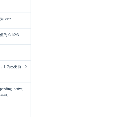
vsan.
/1/2/3.
1 为已更新，0
g, active,
ceased。