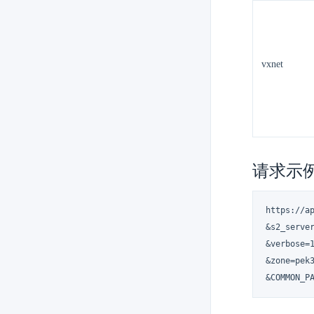
vxnet
请求示
https://a
&s2_server
&verbose=1
&zone=pek3
&COMMON_P