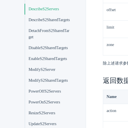
DescribeS2Servers
offset
DescribeS2SharedTargets
limit
DetachFromS2SharedTar
get
zone
DisableS2SharedTargets
EnableS2SharedTargets
除上述请求参
ModifyS2Server
返回数
ModifyS2SharedTargets
PowerOffS2Servers
Name
PowerOnS2Servers
action
ResizeS2Servers
UpdateS2Servers