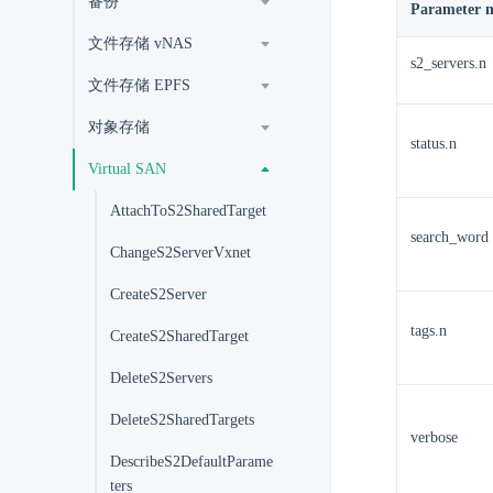
备份
Parameter 
文件存储 vNAS
s2_servers.n
文件存储 EPFS
对象存储
status.n
Virtual SAN
AttachToS2SharedTarget
search_word
ChangeS2ServerVxnet
CreateS2Server
tags.n
CreateS2SharedTarget
DeleteS2Servers
DeleteS2SharedTargets
verbose
DescribeS2DefaultParame
ters