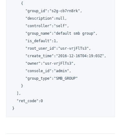
    {

      "group_id":"s2g-cb7rn8rk",

      "description":null,

      "controller":"self",

      "group_name":"default smb group",

      "is_default":1,

      "root_user_id":"usr-vrjFlTs3",

      "create_time":"2016-12-16T04:19:03Z",

      "owner":"usr-vrjFlTs3",

      "console_id":"admin",

      "group_type":"SMB_GROUP"

    }

  ],

  "ret_code":0

}