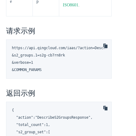
e
p
ISO8601
.
请求示例
https://api.qingcloud.com/iaas/?action=DescribeS2Accounts

&s2_groups.1=s2g-cb7rn8rk

&verbose=1

&COMMON_PARAMS
返回示例
{

  "action":"DescribeS2GroupsResponse",

  "total_count":1,

  "s2_group_set":[
