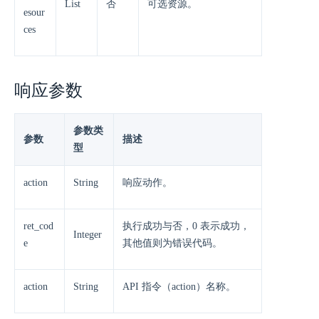
List
否
可选资源。
esour
ces
响应参数
参数类
参数
描述
型
action
String
响应动作。
ret_cod
执行成功与否，0 表示成功，
Integer
e
其他值则为错误代码。
action
String
API 指令（action）名称。