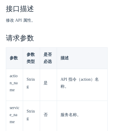
接口描述
修改 API 属性。
请求参数
参数
是否
参数
描述
类型
必选
actio
Strin
API 指令（action）名
n_na
是
g
称。
me
servic
Strin
e_na
否
服务名称。
g
me