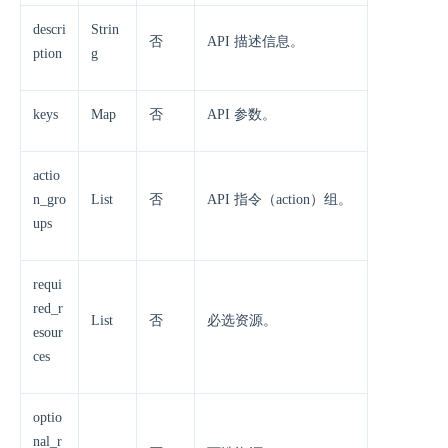
descri
Strin
否
API 描述信息。
ption
g
keys
Map
否
API 参数。
actio
n_gro
List
否
API 指令（action）组。
ups
requi
red_r
List
否
必选资源。
esour
ces
optio
nal_r