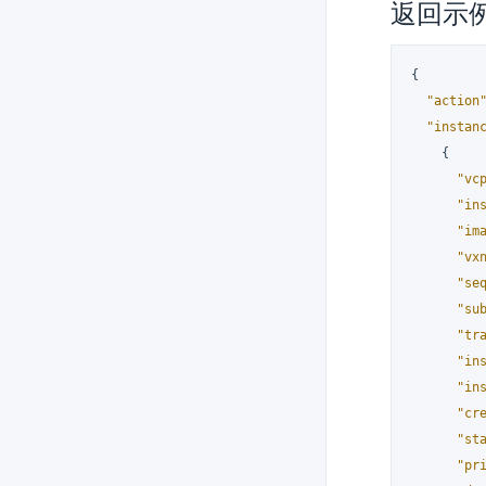
返回示
{
"action
"instan
{
"vc
"in
"im
"vx
"se
"su
"tr
"in
"in
"cr
"st
"pr