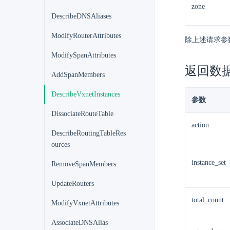
zone
DescribeDNSAliases
ModifyRouterAttributes
除上述请求参
ModifySpanAttributes
返回数
AddSpanMembers
DescribeVxnetInstances
参数
DissociateRouteTable
action
DescribeRoutingTableRes
ources
instance_set
RemoveSpanMembers
UpdateRouters
total_count
ModifyVxnetAttributes
AssociateDNSAlias