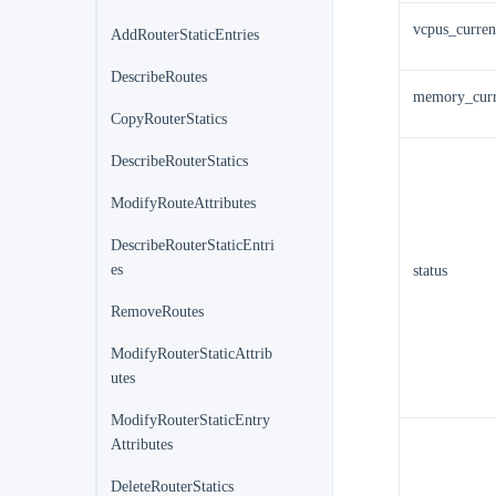
vcpus_curren
AddRouterStaticEntries
DescribeRoutes
memory_curr
CopyRouterStatics
DescribeRouterStatics
ModifyRouteAttributes
DescribeRouterStaticEntri
es
status
RemoveRoutes
ModifyRouterStaticAttrib
utes
ModifyRouterStaticEntry
Attributes
DeleteRouterStatics