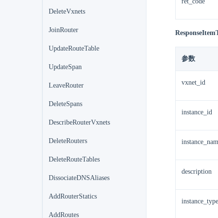
ret_code
DeleteVxnets
JoinRouter
ResponseItem
UpdateRouteTable
参数
UpdateSpan
vxnet_id
LeaveRouter
DeleteSpans
instance_id
DescribeRouterVxnets
DeleteRouters
instance_na
DeleteRouteTables
description
DissociateDNSAliases
AddRouterStatics
instance_typ
AddRoutes