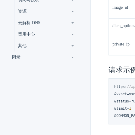
image_id
资源
云解析 DNS
dhcp_options
费用中心
private_ip
其他
附录
请求示
https
:
//a
&vxnet=vxn
&status=ru
&limit=
1
&COMMON_P