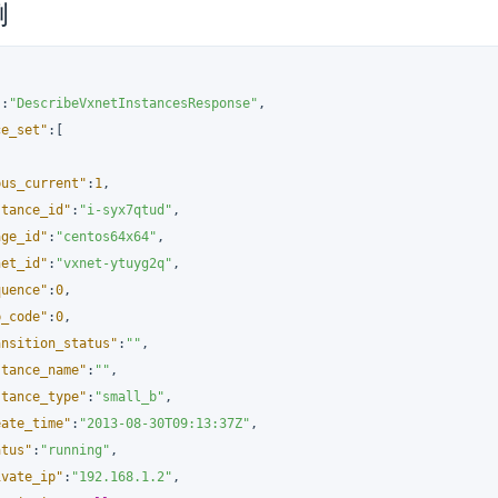
例
"
:
"DescribeVxnetInstancesResponse"
,
ce_set"
:
[
pus_current"
:
1
,
stance_id"
:
"i-syx7qtud"
,
age_id"
:
"centos64x64"
,
net_id"
:
"vxnet-ytuyg2q"
,
quence"
:
0
,
b_code"
:
0
,
ansition_status"
:
""
,
stance_name"
:
""
,
stance_type"
:
"small_b"
,
eate_time"
:
"2013-08-30T09:13:37Z"
,
atus"
:
"running"
,
ivate_ip"
:
"192.168.1.2"
,