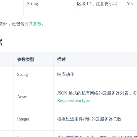
String
区域 ID，注意要小写
Yes
数外，还包含
公共参数
。
据
参数类型
描述
String
响应动作
JSON 格式的私有网络的云服务器列表，
Array
ResponseItemType
Integer
根据过滤条件得到的云服务器总数