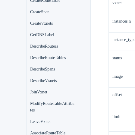
CreateRouteTable
vxnet
CreateSpan
instances.n
CreateVxnets
GetDNSLabel
instance_typ
DescribeRouters
DescribeRouteTables
status
DescribeSpans
image
DescribeVxnets
JoinVxnet
offset
ModifyRouteTableAttribu
tes
limit
LeaveVxnet
AssociateRouteTable