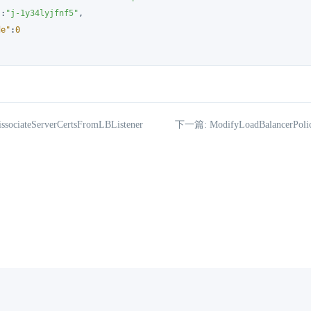
"
:
"j-1y34lyjfnf5"
,
de"
:
0
ociateServerCertsFromLBListener
下一篇: ModifyLoadBalancerPolicy