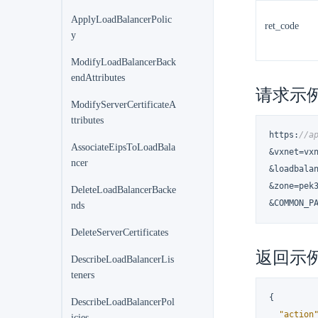
ApplyLoadBalancerPolic
ret_code
y
ModifyLoadBalancerBack
endAttributes
请求示
ModifyServerCertificateA
ttributes
https
:
//a
AssociateEipsToLoadBala
&vxnet=vxn
ncer
&loadbalan
&zone=pek3
DeleteLoadBalancerBacke
&COMMON_P
nds
DeleteServerCertificates
返回示
DescribeLoadBalancerLis
teners
{
DescribeLoadBalancerPol
"action
icies