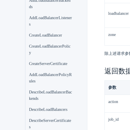
AddLoadBalancerBacken
ds
loadbalancer
AddLoadBalancerListener
s
zone
CreateLoadBalancer
CreateLoadBalancerPolic
y
除上述请求参
CreateServerCertificate
返回数
AddLoadBalancerPolicyR
ules
参数
DescribeLoadBalancerBac
kends
action
DescribeLoadBalancers
job_id
DescribeServerCertificate
s