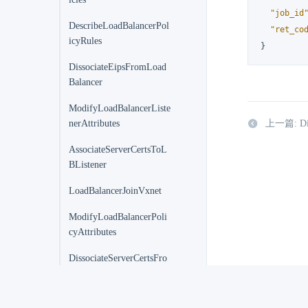
"job_id
DescribeLoadBalancerPol
"ret_co
icyRules
}
DissociateEipsFromLoad
Balancer
ModifyLoadBalancerListe
nerAttributes
上一篇: Diss
AssociateServerCertsToL
BListener
LoadBalancerJoinVxnet
ModifyLoadBalancerPoli
cyAttributes
DissociateServerCertsFro
mLBListener
LoadBalancerLeaveVxnet