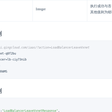
执行成功与否
Integer
其他值则为错
例
pi.qingcloud.com/iaas/?action=LoadBalancerLeaveVxnet
et-q8f2bu

cer=lb-ciy73nib



ARAMS
例
"
:
"LoadBalancerLeaveVxnetResponse"
,