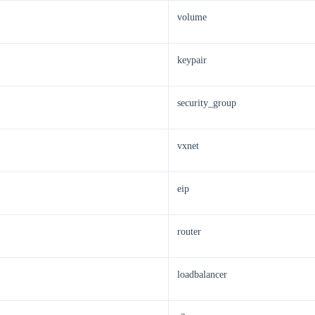
volume
keypair
security_group
vxnet
eip
router
loadbalancer