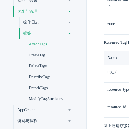
监控与告警
.n
运维与管理
操作日志
zone
标签
Resource Tag 
AttachTags
CreateTag
Name
DeleteTags
tag_id
DescribeTags
DetachTags
resource_typ
ModifyTagAttributes
resource_id
AppCenter
访问与授权
除上述请求参