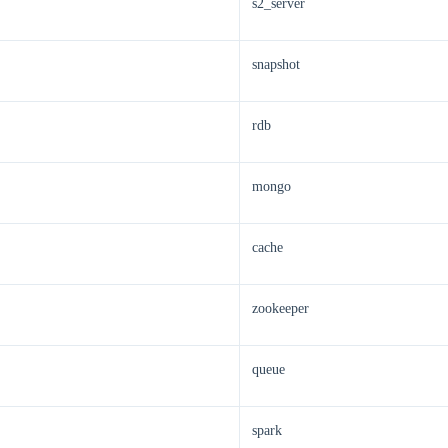
s2_server
snapshot
rdb
mongo
cache
zookeeper
queue
spark