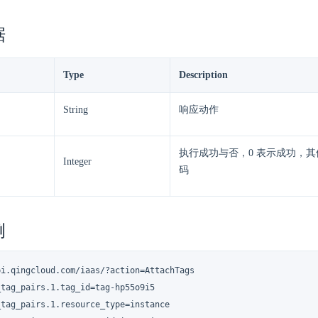
据
Type
Description
String
响应动作
执行成功与否，0 表示成功，
Integer
码
例
i.qingcloud.com/iaas/?action=AttachTags

tag_pairs.1.tag_id=tag-hp55o9i5

tag_pairs.1.resource_type=instance
