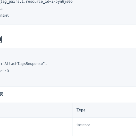
tag_pairs.1.resource_id=i-5yn6js06

a

ARAMS
例
:"AttachTagsResponse",

e":0

表
Type
instance