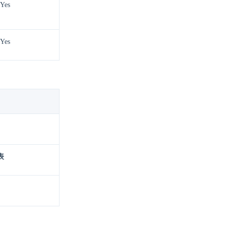
Yes
Yes
表