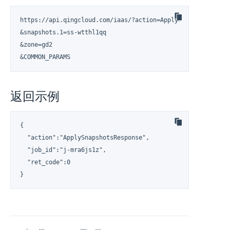
https://api.qingcloud.com/iaas/?action=ApplySnapshots

&snapshots.1=ss-wtthl1qq

&zone=gd2

&COMMON_PARAMS
返回示例
{

  "action":"ApplySnapshotsResponse",

  "job_id":"j-mra6js1z",

  "ret_code":0

}