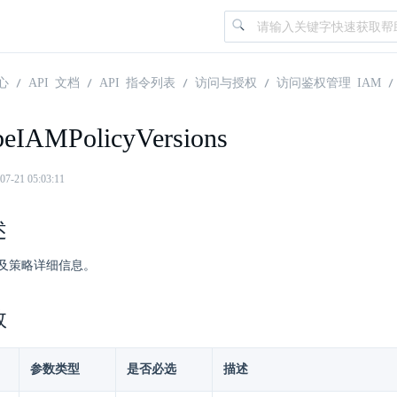
心
API 文档
API 指令列表
访问与授权
访问鉴权管理 IAM
beIAMPolicyVersions
21 05:03:11
述
及策略详细信息。
数
参数类型
是否必选
描述