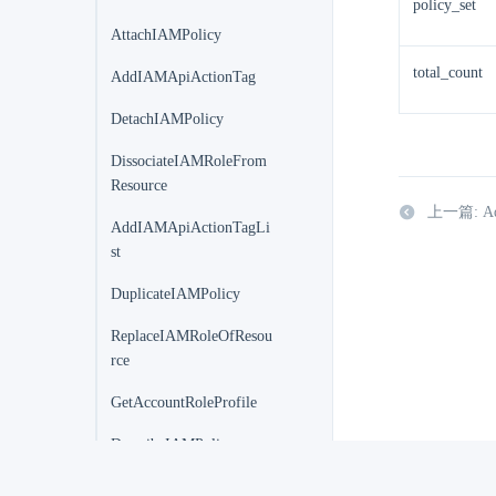
policy_set
AttachIAMPolicy
total_count
AddIAMApiActionTag
DetachIAMPolicy
DissociateIAMRoleFrom
Resource
上一篇: Add
AddIAMApiActionTagLi
st
DuplicateIAMPolicy
ReplaceIAMRoleOfResou
rce
GetAccountRoleProfile
DescribeIAMPolices
DescribeIAMUsers