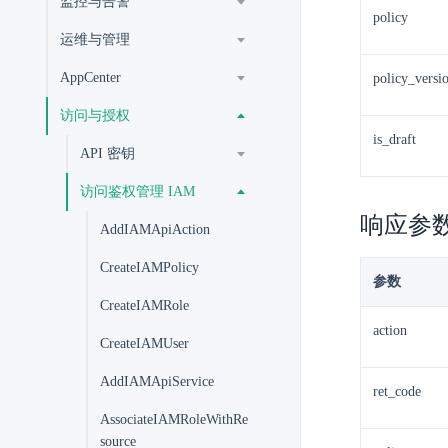
监控与告警
policy
运维与管理
AppCenter
policy_versi
访问与授权
is_draft
API 密钥
访问鉴权管理 IAM
响应参
AddIAMApiAction
CreateIAMPolicy
参数
CreateIAMRole
action
CreateIAMUser
AddIAMApiService
ret_code
AssociateIAMRoleWithRe
source