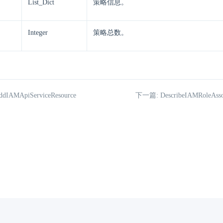
List_Dict
策略信息。
Integer
策略总数。
IAMApiServiceResource
下一篇: DescribeIAMRoleAssoc