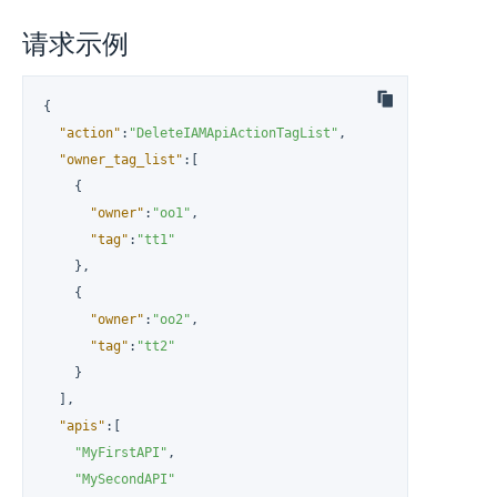
请求示例
{
"action"
:
"DeleteIAMApiActionTagList"
,
"owner_tag_list"
:
[
{
"owner"
:
"oo1"
,
"tag"
:
"tt1"
}
,
{
"owner"
:
"oo2"
,
"tag"
:
"tt2"
}
]
,
"apis"
:
[
"MyFirstAPI"
,
"MySecondAPI"