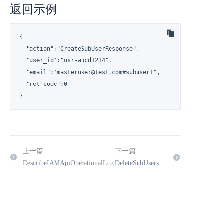
返回示例
{

  "action":"CreateSubUserResponse",

  "user_id":"usr-abcd1234",

  "email":"masteruser@test.com#subuser1",

  "ret_code":0

}
上一篇:
下一篇:
DescribeIAMApiOperationalLog
DeleteSubUsers