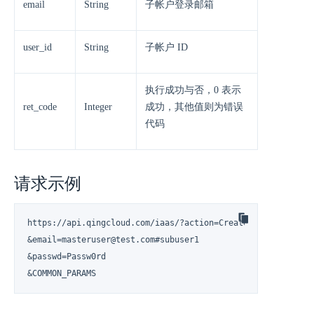
email
String
子帐户登录邮箱
user_id
String
子帐户 ID
执行成功与否，0 表示
ret_code
Integer
成功，其他值则为错误
代码
请求示例
https://api.qingcloud.com/iaas/?action=CreateSubUser

&email=masteruser@test.com#subuser1

&passwd=Passw0rd

&COMMON_PARAMS