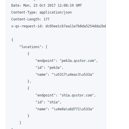
Date: Mon, 23 Oct 2017 12:08:19 GMT

Content-Type: application/json

Content-Length: 177

x-qs-request-id: dc05ee1cb7ea11e7b8da5254dda2bdf5

{

    "locations": [

        {

            "endpoint": "pek3a.qsstor.com",

            "id": "pek3a",

            "name": "\u5317\u4eac3\u533a"

        },

        {

            "endpoint": "sh1a.qsstor.com",

            "id": "sh1a",

            "name": "\u4e0a\u6d771\u533a"

        }

    ]
