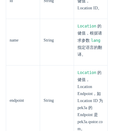
id
String
健值，
Location ID。
Location
的
健值，根据请
name
String
lang
求参数
指定语言的翻
译。
Location
的
健值，
Location
Endpoint，如
endpoint
String
Location ID 为
pek3a 的
Endpoint 是
pek3a.qsstor.co
m。