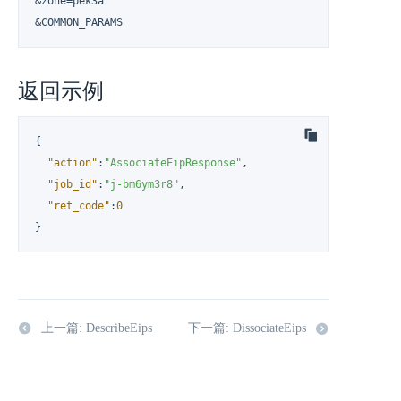
&zone=pek3a

&COMMON_PARAMS
返回示例
{
"action"
:
"AssociateEipResponse"
,
"job_id"
:
"j-bm6ym3r8"
,
"ret_code"
:
0
}
上一篇: DescribeEips
下一篇: DissociateEips