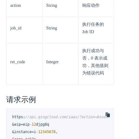
action
String
响应动作
执行任务的
job_id
String
Job ID
执行成功与
否，0 表示成
ret_code
Integer
功，其他值则
为错误代码
请求示例
https
:
//api.qingcloud.com/iaas/?action=AssociateEip
&eip=eip
-12
djpg8q

&instance=i
-12345678
,