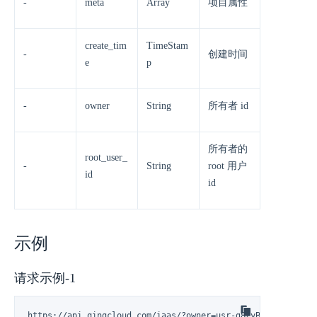
-
meta
Array
项目属性
create_tim
TimeStam
-
创建时间
e
p
-
owner
String
所有者 id
所有者的
root_user_
-
String
root 用户
id
id
示例
请求示例-1
https://api.qingcloud.com/iaas/?owner=usr-g8ZyBo6l&action=D