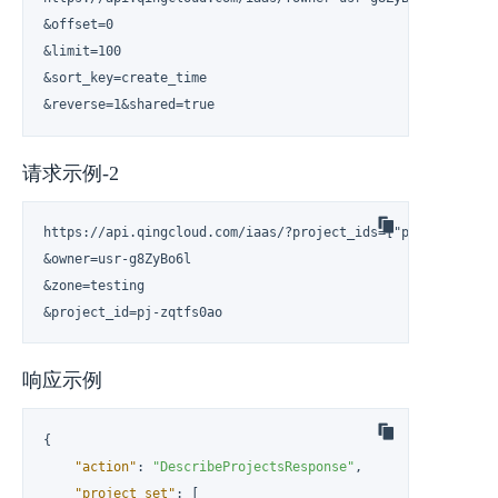
&offset=0

&limit=100

&sort_key=create_time

&reverse=1&shared=true
请求示例-2
https://api.qingcloud.com/iaas/?project_ids=["pj-zqtfs0ao"
&owner=usr-g8ZyBo6l

&zone=testing

&project_id=pj-zqtfs0ao
响应示例
{
"action"
:
"DescribeProjectsResponse"
,
"project_set"
:
[