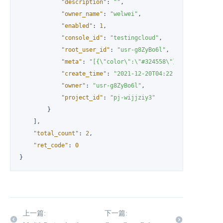
"description"
:
""
,
"owner_name"
:
"welwei"
,
"enabled"
:
1
,
"console_id"
:
"testingcloud"
,
"root_user_id"
:
"usr-g8ZyBo6l"
,
"meta"
:
"[{\"color\":\"#324558\"}]"
,
"create_time"
:
"2021-12-20T04:22:17Z"
,
"owner"
:
"usr-g8ZyBo6l"
,
"project_id"
:
"pj-wijjziy3"
}
]
,
"total_count"
:
2
,
"ret_code"
:
0
}
上一篇:
下一篇: