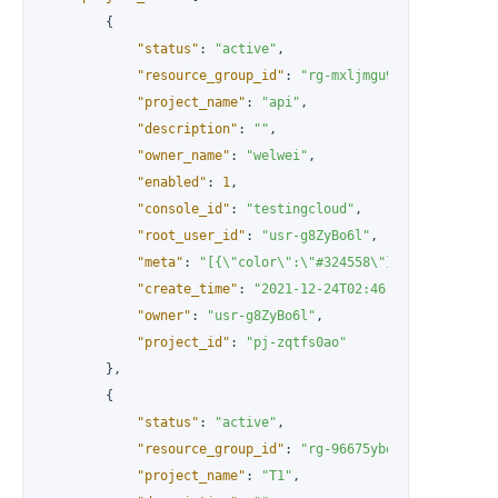
{
"status"
:
"active"
,
"resource_group_id"
:
"rg-mxljmgu9"
,
"project_name"
:
"api"
,
"description"
:
""
,
"owner_name"
:
"welwei"
,
"enabled"
:
1
,
"console_id"
:
"testingcloud"
,
"root_user_id"
:
"usr-g8ZyBo6l"
,
"meta"
:
"[{\"color\":\"#324558\"}]"
,
"create_time"
:
"2021-12-24T02:46:05Z"
,
"owner"
:
"usr-g8ZyBo6l"
,
"project_id"
:
"pj-zqtfs0ao"
}
,
{
"status"
:
"active"
,
"resource_group_id"
:
"rg-96675ybo"
,
"project_name"
:
"T1"
,