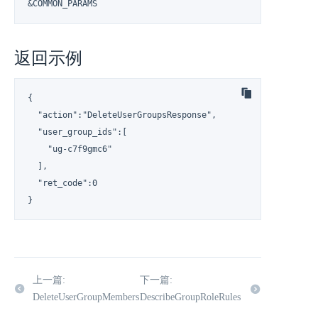
&COMMON_PARAMS
返回示例
{

  "action":"DeleteUserGroupsResponse",

  "user_group_ids":[

    "ug-c7f9gmc6"

  ],

  "ret_code":0

}
上一篇:
下一篇:
DeleteUserGroupMembers
DescribeGroupRoleRules