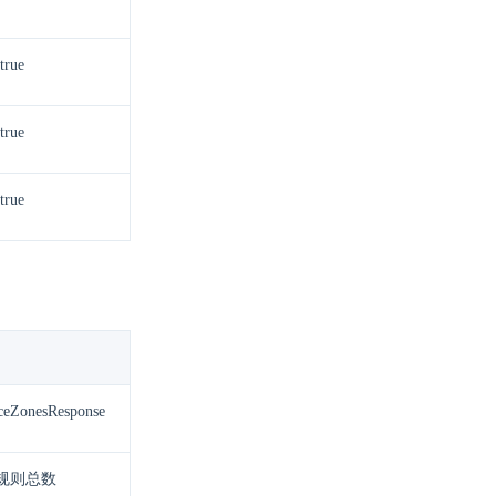
true
true
true
rceZonesResponse
规则总数