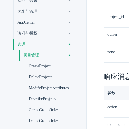
监控与告警
运维与管理
project_id
AppCenter
访问与授权
owner
资源
zone
项目管理
CreateProject
响应消
DeleteProjects
ModifyProjectAttributes
参数
DescribeProjects
action
CreateGroupRoles
DeleteGroupRoles
total_count