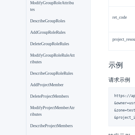
ModifyGroupRoleAttribu
tes
ret_code
DescribeGroupRoles
AddGroupRoleRules
project_reso
DeleteGroupRoleRules
ModifyGroupRoleRuleAtt
ributes
示例
DescribeGroupRoleRules
请求示例
AddProjectMember
https://a
DeleteProjectMembers
&owner=usr
ModifyProjectMemberAtr
&zone=test
ributes
&project_
DescribeProjectMembers