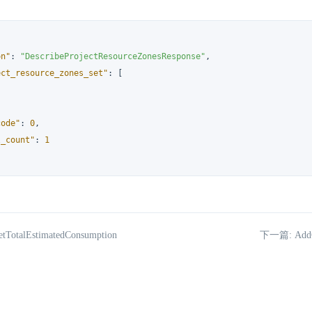
on"
:
"DescribeProjectResourceZonesResponse"
,
ect_resource_zones_set"
:
[
"
code"
:
0
,
l_count"
:
1
TotalEstimatedConsumption
下一篇: AddG