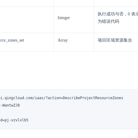
执行成功与否，0 表
Integer
为错误代码
urce_zones_set
Array
项目区域资源集合
pi.qingcloud.com/iaas/?action=DescribeProjectResourceZones

-WantwZJ8



id=pj-xzvlxlb5