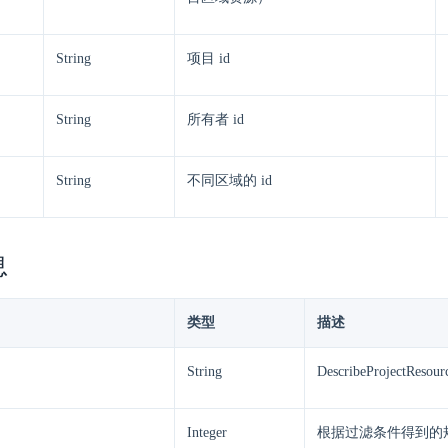
String
项目 id
String
所有者 id
String
不同区域的 id
息
类型
描述
String
DescribeProjectResou
Integer
根据过滤条件得到的