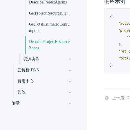
响应示例
DescribeProjectAlarms
GetProjectResourceStat
{
"acti
GetTotalEstimatedConsu
"proj
mption
"
DescribeProjectResource
]
,
Zones
"ret_
"tota
资源协作
}
云解析 DNS
费用中心
其他
上一篇: Get
附录