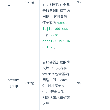
String
No
），则可以在创建
n
云服务器时指定内
网IP， 这时参数
vxnet-
值要改为
id|ip-address
vxnet-
，如
abcd123|192.16
8.1.2
。
云服务器加载的防
火墙ID，只有在
vxnets.n 包含基础
security
网络（即：vxnet-
String
No
_group
0）时才需要提
供。 若未提供，
则默认加载缺省防
火墙