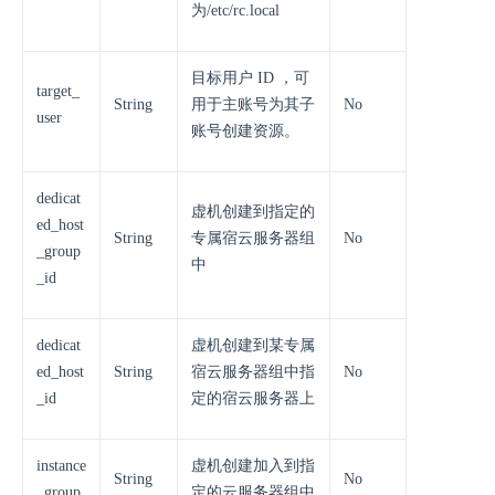
为/etc/rc.local
目标用户 ID ，可
target_
String
用于主账号为其子
No
user
账号创建资源。
dedicat
虚机创建到指定的
ed_host
String
专属宿云服务器组
No
_group
中
_id
dedicat
虚机创建到某专属
ed_host
String
宿云服务器组中指
No
_id
定的宿云服务器上
instance
虚机创建加入到指
String
No
_group
定的云服务器组中