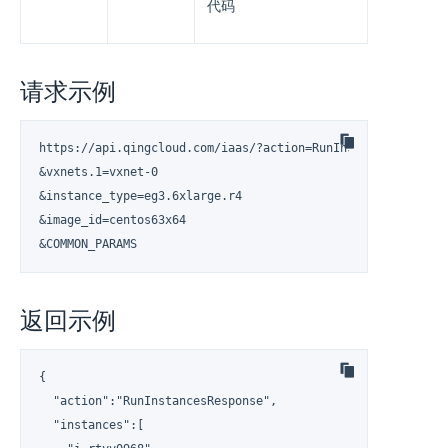
代码
请求示例
https://api.qingcloud.com/iaas/?action=RunInstances

&vxnets.1=vxnet-0

&instance_type=eg3.6xlarge.r4

&image_id=centos63x64

&COMMON_PARAMS
返回示例
{

  "action":"RunInstancesResponse",

  "instances":[
