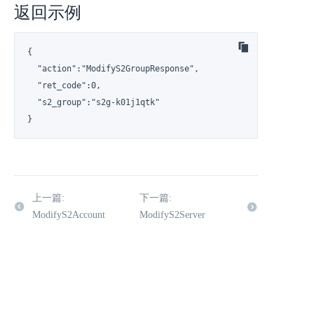
返回示例
{

  "action":"ModifyS2GroupResponse",

  "ret_code":0,

  "s2_group":"s2g-k01j1qtk"

}
上一篇:
下一篇:
ModifyS2Account
ModifyS2Server