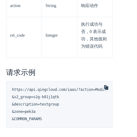
action
String
响应动作
执行成功与
否，0 表示成
ret_code
Integer
功，其他值则
为错误代码
请求示例
https://api.qingcloud.com/iaas/?action=ModifyS2Group

&s2_group=s2g-k01j1qtk

&description=testgroup

&zone=pek3a

&COMMON_PARAMS