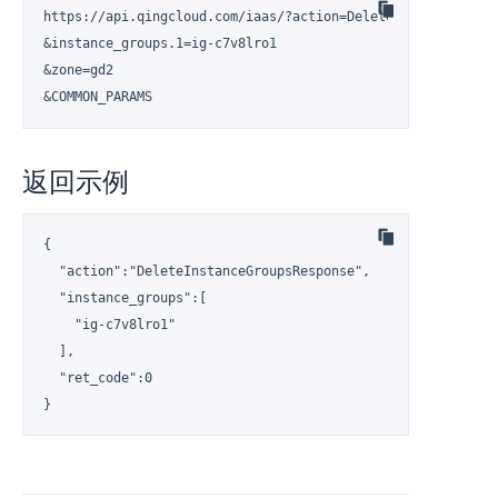
https://api.qingcloud.com/iaas/?action=DeleteInstanceGroups
&instance_groups.1=ig-c7v8lro1

&zone=gd2

&COMMON_PARAMS
返回示例
{

  "action":"DeleteInstanceGroupsResponse",

  "instance_groups":[

    "ig-c7v8lro1"

  ],

  "ret_code":0

}