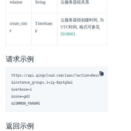
relation
String
云服务器组关系
云服务器组创建时间, 为
create_tim
TimeStam
UTC时间, 格式可参见
e
p
ISO8601
.
请求示例
https://api.qingcloud.com/iaas/?action=DescribeInstanceGrou
&instance_groups.1=ig-8qstg3wi

&verbose=1

&zone=gd2

&COMMON_PARAMS
返回示例