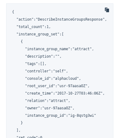
{

  "action":"DescribeInstanceGroupsResponse",

  "total_count":1,

  "instance_group_set":[

    {

      "instance_group_name":"attract",

      "description":"",

      "tags":[],

      "controller":"self",

      "console_id":"alphacloud",

      "root_user_id":"usr-97aasaOZ",

      "create_time":"2017-10-27T03:46:06Z",

      "relation":"attract",

      "owner":"usr-97aasaOZ",

      "instance_group_id":"ig-8qstg3wi"

    }

  ],

  "ret_code":0
