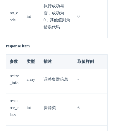
执行成功与
ret_c
否，成功为
int
0
ode
0，其他值则为
错误代码
response item
参数
类型
描述
取值样例
resize
array
调整集群信息
-
_info
resou
rce_c
int
资源类
6
lass