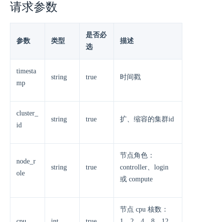
请求参数
是否必
参数
类型
描述
选
timesta
string
true
时间戳
mp
cluster_
string
true
扩、缩容的集群id
id
节点角色：
node_r
string
true
controller、login
ole
或 compute
节点 cpu 核数：
cpu
int
true
1、2、4、8、12、