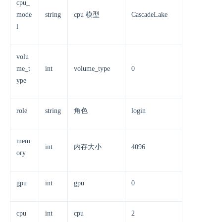
cpu_
mode
string
cpu 模型
CascadeLake
l
volu
me_t
int
volume_type
0
ype
role
string
角色
login
mem
int
内存大小
4096
ory
gpu
int
gpu
0
cpu
int
cpu
2