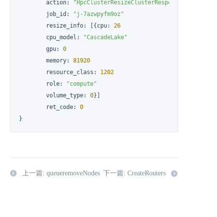
	action
:
"HpcClusterResizeClusterResponse"
	job_id
:
"j-7azwpyfm9oz"
	resize_info
:
[
{
cpu
:
26
	cpu_model
:
"CascadeLake"
	gpu
:
0
	memory
:
81920
	resource_class
:
1202
	role
:
"compute"
	volume_type
:
0
}
]
	ret_code
:
0
}
上一篇: queueremoveNodes
下一篇: CreateRouters