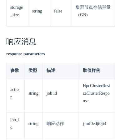
storage
集群节点存储容量
string
false
_size
（GB）
响应消息
response parameters
参数
类型
描述
取值样例
HpcClusterResi
actio
string
job id
zeClusterRespo
n
nse
job_i
string
响应动作
j-mf0edjt0ji4
d