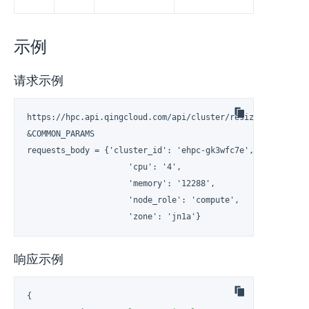
示例
请求示例
https://hpc.api.qingcloud.com/api/cluster/resizeCluster

&COMMON_PARAMS

requests_body = {'cluster_id': 'ehpc-gk3wfc7e',

                     'cpu': '4',

                     'memory': '12288',

                     'node_role': 'compute',

                     'zone': 'jn1a'}
响应示例
{