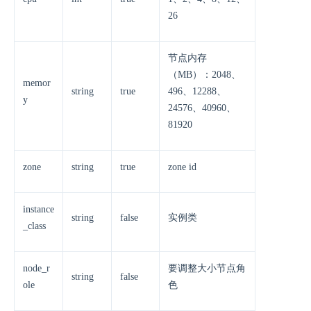
26
节点内存
（MB）：2048、
memor
string
true
496、12288、
y
24576、40960、
81920
zone
string
true
zone id
instance
string
false
实例类
_class
node_r
要调整大小节点角
string
false
ole
色