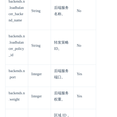
backends.n
.loadbalan
后端服务
String
No
cer_backe
名称。
nd_name
backends.n
.loadbalan
转发策略
String
No
cer_policy
ID。
_id
backends.n
后端服务
Integer
Yes
.port
端口。
backends.n
后端服务
Integer
Yes
.weight
权重。
区域 ID，