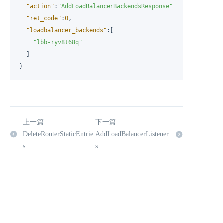
"action"
:
"AddLoadBalancerBackendsResponse"
,
"ret_code"
:
0
,
"loadbalancer_backends"
:
[
"lbb-ryv8t68q"
]
}
上一篇:
下一篇:
DeleteRouterStaticEntrie
AddLoadBalancerListener
s
s