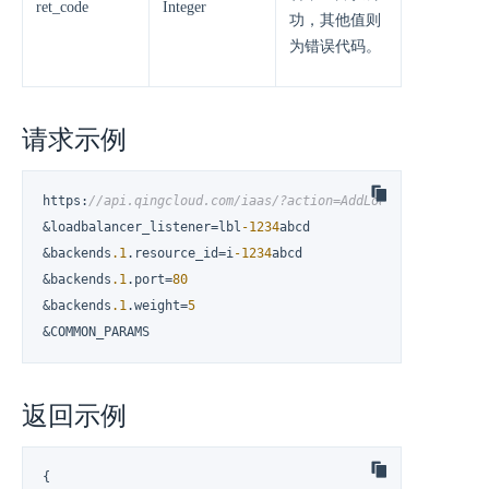
ret_code
Integer
功，其他值则
为错误代码。
请求示例
https
:
//api.qingcloud.com/iaas/?action=AddLoadBalancerBack
&loadbalancer_listener=lbl
-1234
abcd

&backends
.1
.resource_id=i
-1234
abcd

&backends
.1
.port=
80
&backends
.1
.weight=
5
&COMMON_PARAMS
返回示例
{