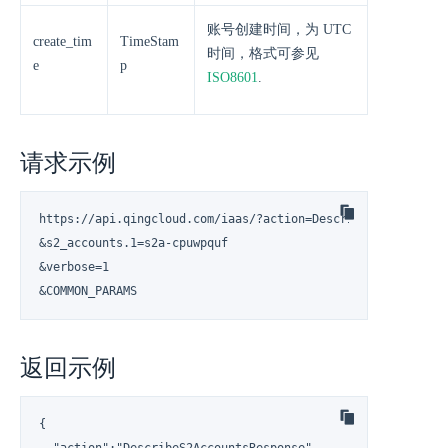
账号创建时间，为 UTC
create_tim
TimeStam
时间，格式可参见
e
p
ISO8601
.
请求示例
https://api.qingcloud.com/iaas/?action=DescribeS2Accounts

&s2_accounts.1=s2a-cpuwpquf

&verbose=1

&COMMON_PARAMS
返回示例
{

  "action":"DescribeS2AccountsResponse",
