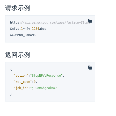
请求示例
https
:
//api.qingcloud.com/iaas/?action=StopNFVs
&nfvs
.1
=nfv
-1234
abcd

&COMMON_PARAMS
返回示例
{
"action"
:
"StopNFVsResponse"
,
"ret_code"
:
0
,
"job_id"
:
"j-0om6hgcokm4"
}