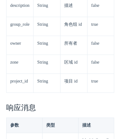
description
String
描述
false
group_role
String
角色组 id
true
owner
String
所有者
false
zone
String
区域 id
false
project_id
String
项目 id
true
响应消息
参数
类型
描述