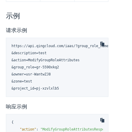
示例
请求示例
https://api.qingcloud.com/iaas/?group_role_name=test

&description=test

&action=ModifyGroupRoleAttributes

&group_role=gr-5590xkq2

&owner=usr-WantwZJ8

&zone=test

&project_id=pj-xzvlxlb5
响应示例
{
"action"
:
"ModifyGroupRoleAttributesResponse"
,