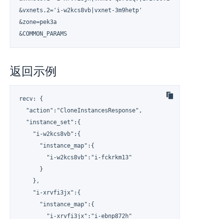
&vxnets.2='i-w2kcs8vb|vxnet-3m9hetp'

&zone=pek3a

&COMMON_PARAMS
返回示例
recv: {

  "action":"CloneInstancesResponse",

  "instance_set":{

    "i-w2kcs8vb":{

      "instance_map":{

        "i-w2kcs8vb":"i-fckrkm13"

      }

    },

    "i-xrvfi3jx":{

      "instance_map":{

        "i-xrvfi3jx":"i-ebnp872h"
