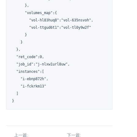
      },

      "volumes_map":{

        "vol-hl83huq8":"vol-635nsvoh",

        "vol-ttgud6t1":"vol-tl0y9w2f"

      }

    }

  },

  "ret_code":0,

  "job_id":"j-nlxw1url8uw",

  "instances":[

    "i-ebnp872h",

    "i-fckrkm13"

  ]

}
上一篇:
下一篇: