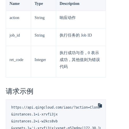
Name
Type
Description
action
String
响应动作
job_id
String
执行任务的 Job ID
执行成功与否，0 表示
ret_code
Integer
成功，其他值则为错误
代码
请求示例
https://api.qingcloud.com/iaas/?action=CloneInstances

&instances.1=i-xrvfi3jx

&instances.2=i-w2kcs8vb

&vxnets.1='i-xrvfi3jx|vxnet-q57edqv|172.30.10.21'
