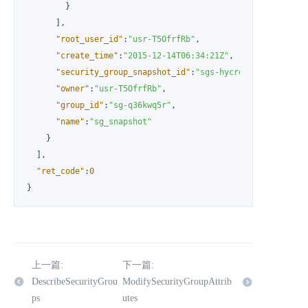
}
]
,
"root_user_id"
:
"usr-T5OfrfRb"
,
"create_time"
:
"2015-12-14T06:34:21Z"
,
"security_group_snapshot_id"
:
"sgs-hycrez7a"
,
"owner"
:
"usr-T5OfrfRb"
,
"group_id"
:
"sg-q36kwq5r"
,
"name"
:
"sg_snapshot"
}
]
,
"ret_code"
:
0
}
上一篇:
下一篇:
DescribeSecurityGrou
ModifySecurityGroupAttrib
ps
utes