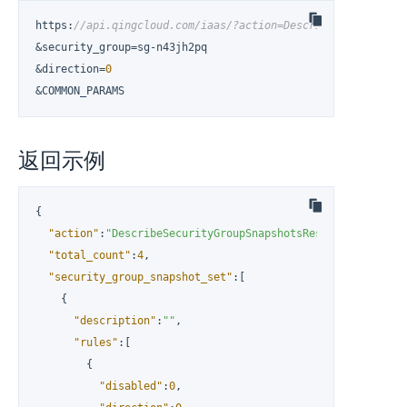
https
:
//api.qingcloud.com/iaas/?action=DescribeSecurityGro
&security_group=sg-n43jh2pq

&direction=
0
&COMMON_PARAMS
返回示例
{
"action"
:
"DescribeSecurityGroupSnapshotsResponse"
,
"total_count"
:
4
,
"security_group_snapshot_set"
:
[
{
"description"
:
""
,
"rules"
:
[
{
"disabled"
:
0
,