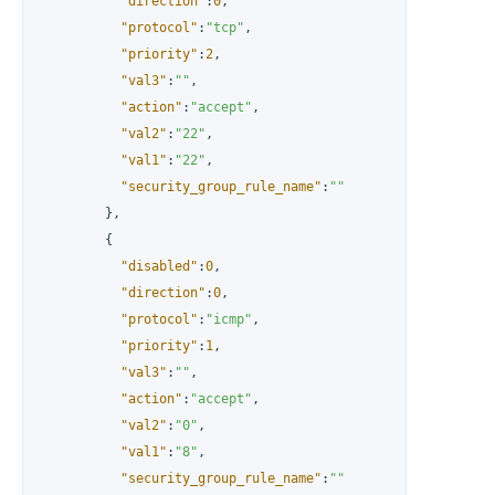
"direction"
:
0
,
"protocol"
:
"tcp"
,
"priority"
:
2
,
"val3"
:
""
,
"action"
:
"accept"
,
"val2"
:
"22"
,
"val1"
:
"22"
,
"security_group_rule_name"
:
""
}
,
{
"disabled"
:
0
,
"direction"
:
0
,
"protocol"
:
"icmp"
,
"priority"
:
1
,
"val3"
:
""
,
"action"
:
"accept"
,
"val2"
:
"0"
,
"val1"
:
"8"
,
"security_group_rule_name"
:
""