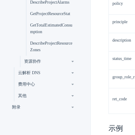
DescribeProjectAlarms
policy
GetProjectResourceStat
principle
GetTotalEstimatedConsu
mption
description
DescribeProjectResource
Zones
status_time
资源协作
云解析 DNS
group_role_r
费用中心
其他
ret_code
附录
示例