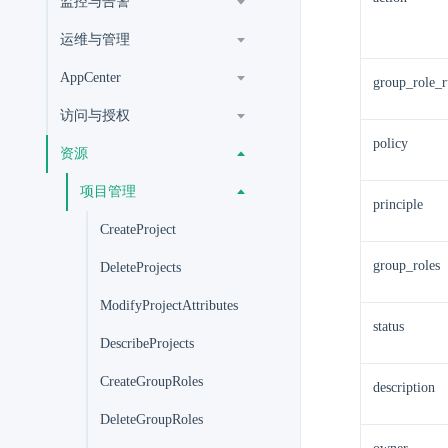
监控与告警
运维与管理
AppCenter
group_role_r
访问与授权
policy
资源
项目管理
principle
CreateProject
group_roles
DeleteProjects
ModifyProjectAttributes
status
DescribeProjects
CreateGroupRoles
description
DeleteGroupRoles