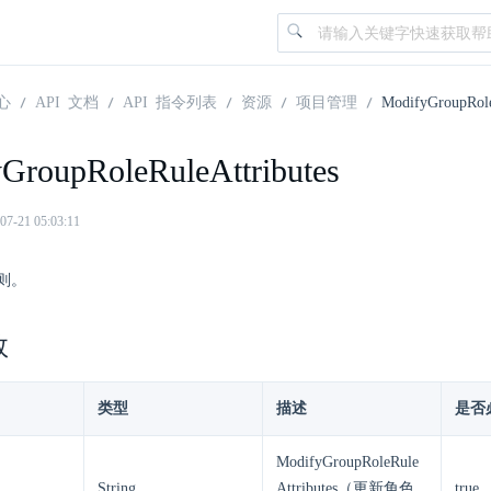
心
API 文档
API 指令列表
资源
项目管理
ModifyGroupRole
GroupRoleRuleAttributes
21 05:03:11
则。
数
类型
描述
是否
ModifyGroupRoleRule
String
Attributes（更新角色
true