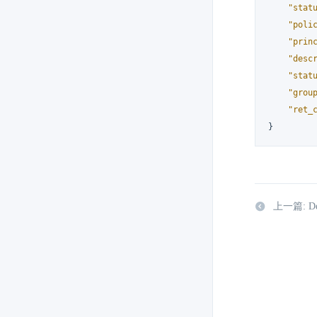
"stat
"poli
"prin
"desc
"stat
"grou
"ret_
}
上一篇: Del