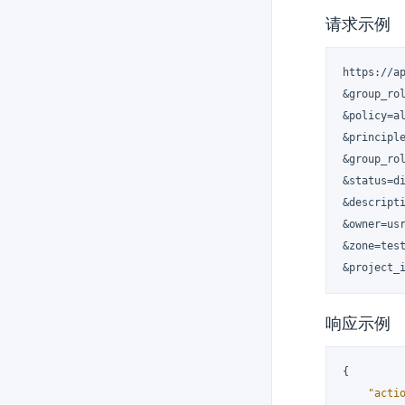
请求示例
https://a
&group_rol
&policy=al
&principle
&group_rol
&status=di
&descripti
&owner=usr
&zone=test
&project_
响应示例
{
"acti