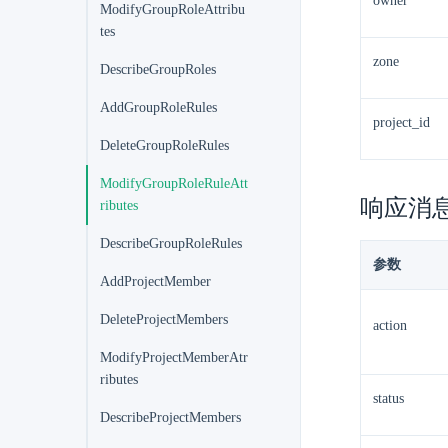
owner
ModifyGroupRoleAttribu
tes
zone
DescribeGroupRoles
AddGroupRoleRules
project_id
DeleteGroupRoleRules
ModifyGroupRoleRuleAtt
响应消
ributes
DescribeGroupRoleRules
参数
AddProjectMember
DeleteProjectMembers
action
ModifyProjectMemberAtr
ributes
status
DescribeProjectMembers