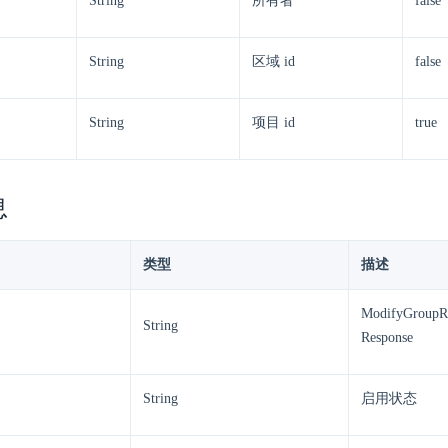
String
所有者
false
String
区域 id
false
String
项目 id
true
息
类型
描述
ModifyGroupRo
String
Response
String
启用状态