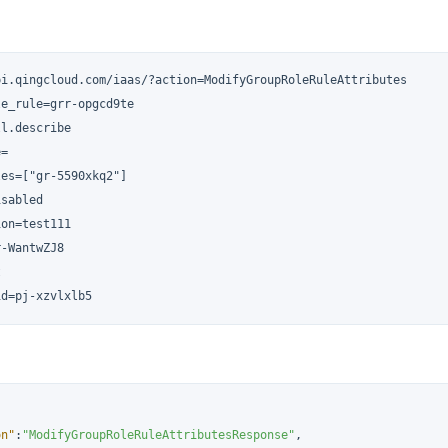
pi.qingcloud.com/iaas/?action=ModifyGroupRoleRuleAttributes

e_rule=grr-opgcd9te

l.describe

=

es=["gr-5590xkq2"]

sabled

on=test111

-WantwZJ8



id=pj-xzvlxlb5
on"
:
"ModifyGroupRoleRuleAttributesResponse"
,