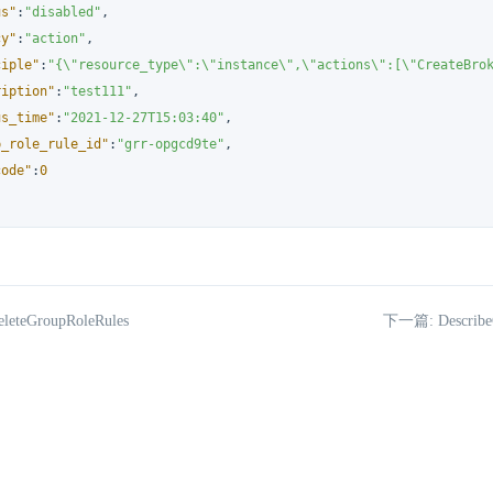
us"
:
"disabled"
,
cy"
:
"action"
,
ciple"
:
"{\"resource_type\":\"instance\",\"actions\":[\"CreateBro
ription"
:
"test111"
,
us_time"
:
"2021-12-27T15:03:40"
,
p_role_rule_id"
:
"grr-opgcd9te"
,
code"
:
0
eteGroupRoleRules
下一篇: DescribeG