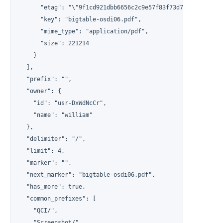
      "etag": "\"9f1cd921dbb6656c2c9e57f83f73d70e\"",

      "key": "bigtable-osdi06.pdf",

      "mime_type": "application/pdf",

      "size": 221214

    }

  ],

  "prefix": "",

  "owner": {

    "id": "usr-DxWdNcCr",

    "name": "william"

  },

  "delimiter": "/",

  "limit": 4,

  "marker": "",

  "next_marker": "bigtable-osdi06.pdf",

  "has_more": true,

  "common_prefixes": [

    "QCI/",

    "Screenshot/"
