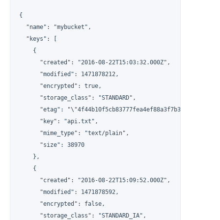
{

  "name": "mybucket",

  "keys": [

    {

      "created": "2016-08-22T15:03:32.000Z",

      "modified": 1471878212,

      "encrypted": true,

      "storage_class": "STANDARD",

      "etag": "\"4f44b10f5cb83777fea4ef88a3f7b3c4\"",

      "key": "api.txt",

      "mime_type": "text/plain",

      "size": 38970

    },

    {

      "created": "2016-08-22T15:09:52.000Z",

      "modified": 1471878592,

      "encrypted": false,

      "storage_class": "STANDARD_IA",
