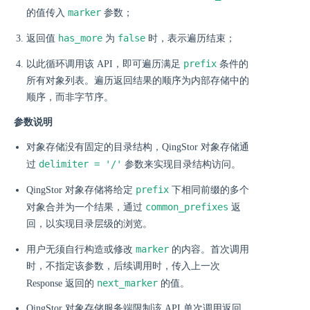
marker
的值传入
参数；
has_more
false
返回值
为
时，表示遍历结束；
prefix
以此循环调用该 API，即可遍历满足
条件的
所有对象列表。遍历返回结果的顺序为内部存储中的
顺序，而非字节序。
参数说明
对象存储没有固定的目录结构，QingStor 对象存储通
delimiter = '/'
过
参数来实现目录结构访问。
prefix
QingStor 对象存储将给定
下相同前缀的多个
common_prefixes
对象合并为一个结果，通过
返
回，以实现目录层级的浏览。
marker
用户无须自行构造或修改
的内容。首次调用
时，不指定该参数，后续调用时，传入上一次
next_marker
Response 返回的
的值。
QingStor 对象存储服务端限制该 API 单次调用返回