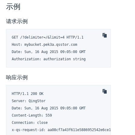
示例
请求示例
GET /?delimiter=/&limit=4 HTTP/1.1

Host: mybucket.pek3a.qsstor.com

Date: Sun, 16 Aug 2015 09:05:00 GMT

Authorization: authorization string
响应示例
HTTP/1.1 200 OK

Server: QingStor

Date: Sun, 16 Aug 2015 09:05:00 GMT

Content-Length: 559

Connection: close

x-qs-request-id: aa08cf7a43f611e5886952542e6ce14b
