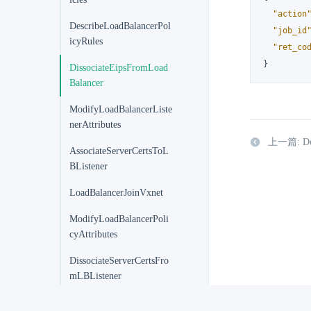
"action
DescribeLoadBalancerPol
"job_id
icyRules
"ret_co
}
DissociateEipsFromLoad
Balancer
ModifyLoadBalancerListe
nerAttributes
上一篇: Desc
AssociateServerCertsToL
BListener
LoadBalancerJoinVxnet
ModifyLoadBalancerPoli
cyAttributes
DissociateServerCertsFro
mLBListener
LoadBalancerLeaveVxnet