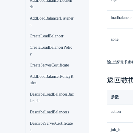
AddLoadBalancerBacken
ds
loadbalancer
AddLoadBalancerListener
s
CreateLoadBalancer
zone
CreateLoadBalancerPolic
y
除上述请求参
CreateServerCertificate
AddLoadBalancerPolicyR
返回数
ules
DescribeLoadBalancerBac
参数
kends
action
DescribeLoadBalancers
DescribeServerCertificate
job_id
s