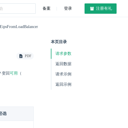
备案
登录
注册有礼
eEipsFromLoadBalancer
本页目录
请求参数
PDF
返回数据
可用
P 变回
（
请求示例
返回示例
必选