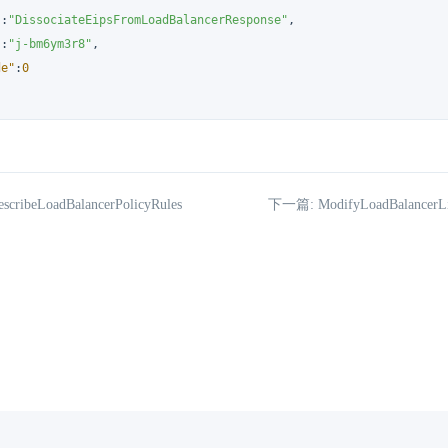
"
:
"DissociateEipsFromLoadBalancerResponse"
,
"
:
"j-bm6ym3r8"
,
de"
:
0
ribeLoadBalancerPolicyRules
下一篇: ModifyLoadBalancerList