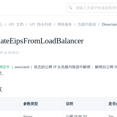
心
API 文档
API 指令列表
网络服务
负载均衡器
Dissociat
iateEipsFromLoadBalancer
21 05:03:11
绑定中
（ associated ）状态的公网 IP 从负载均衡器中解绑， 解绑后公网 I
状态。
数
参数类型
说明
是否
String
公网 IP 的 ID。
Yes