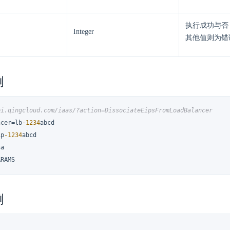
执行成功与否
Integer
其他值则为错
例
pi.qingcloud.com/iaas/?action=DissociateEipsFromLoadBalancer
ncer=lb
-1234
abcd

ip
-1234
abcd

a

ARAMS
例