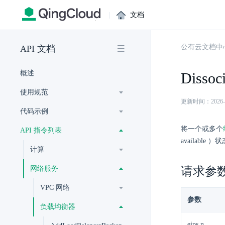
|
文档
公有云文档中
API 文档
概述
Dissoc
使用规范
更新时间：2026-07-
代码示例
将一个或多个
API 指令列表
available ）
计算
网络服务
请求参
VPC 网络
参数
负载均衡器
eips.n