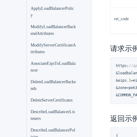
ApplyLoadBalancerPolic
y
ret_code
ModifyLoadBalancerBack
endAttributes
ModifyServerCertificateA
请求示
ttributes
AssociateEipsToLoadBala
https
:
//a
ncer
&loadbala
&eips
.1
=e
DeleteLoadBalancerBacke
&zone=pek3
nds
&COMMON_P
DeleteServerCertificates
DescribeLoadBalancerLis
返回示
teners
DescribeLoadBalancerPol
{
icies