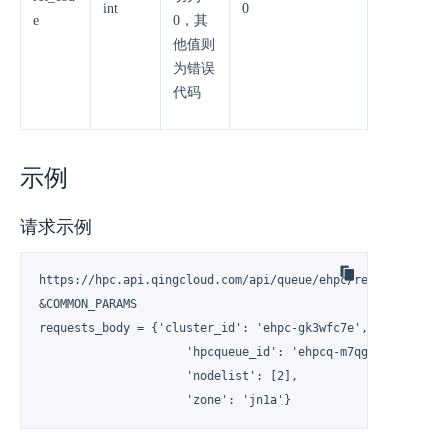
int
0
e
0，其
他值则
为错误
代码
示例
请求示例
https://hpc.api.qingcloud.com/api/queue/ehpc/removeNodes

&COMMON_PARAMS

requests_body = {'cluster_id': 'ehpc-gk3wfc7e',

                     'hpcqueue_id': 'ehpcq-m7qglynz',

                     'nodelist': [2],

                     'zone': 'jn1a'}