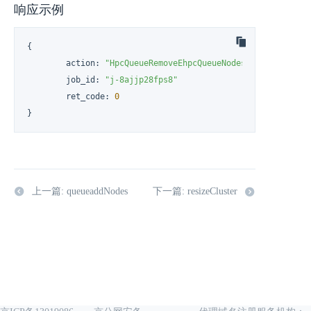
响应示例
{
	action
:
"HpcQueueRemoveEhpcQueueNodesResponse"
	job_id
:
"j-8ajjp28fps8"
	ret_code
:
0
}
上一篇: queueaddNodes
下一篇: resizeCluster