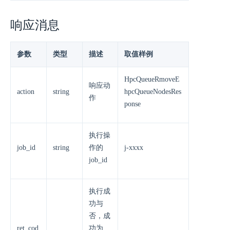
响应消息
参数
类型
描述
取值样例
HpcQueueRmoveE
响应动
action
string
hpcQueueNodesRes
作
ponse
执行操
job_id
string
作的
j-xxxx
job_id
执行成
功与
否，成
ret_cod
功为