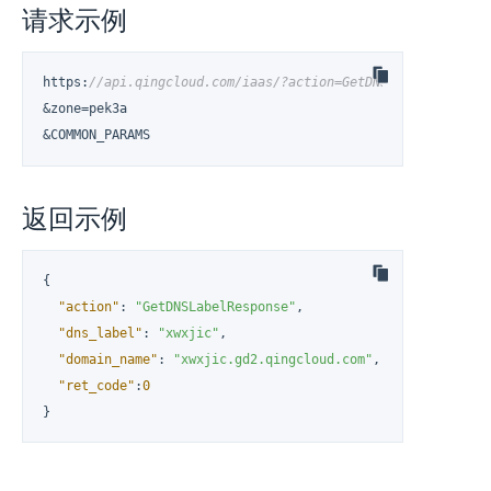
请求示例
https
:
//api.qingcloud.com/iaas/?action=GetDNSLabel
&zone=pek3a

&COMMON_PARAMS
返回示例
{
"action"
:
"GetDNSLabelResponse"
,
"dns_label"
:
"xwxjic"
,
"domain_name"
:
"xwxjic.gd2.qingcloud.com"
,
"ret_code"
:
0
}