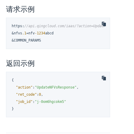
请求示例
https
:
//api.qingcloud.com/iaas/?action=UpdateNFVs
&nfvs
.1
=nfv
-1234
abcd

&COMMON_PARAMS
返回示例
{
"action"
:
"UpdateNFVsResponse"
,
"ret_code"
:
0
,
"job_id"
:
"j-0om6hgcokm5"
}