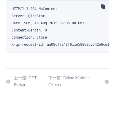
HTTP/1.1 204 NoContent

Server: QingStor

Date: Sun, 16 Aug 2015 09:05:00 GMT

Content-Length: 0

Connection: close

x-qs-request-id: aa08cf7a43f611e5886952542e6ce14b
上一篇: GET
下一篇: Delete Multiple
Bucket
Objects