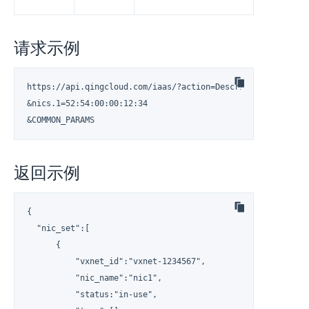
请求示例
https://api.qingcloud.com/iaas/?action=DescribeNics

&nics.1=52:54:00:00:12:34

&COMMON_PARAMS
返回示例
{

  "nic_set":[

      {

          "vxnet_id":"vxnet-1234567",

          "nic_name":"nic1",

          "status:"in-use",
