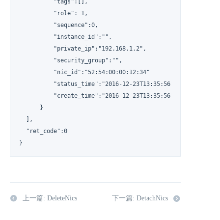
          "tags":[],

          "role": 1,

          "sequence":0,

          "instance_id":"",

          "private_ip":"192.168.1.2",

          "security_group":"",

          "nic_id":"52:54:00:00:12:34"

          "status_time":"2016-12-23T13:35:56",

          "create_time":"2016-12-23T13:35:56",

      }

  ],

  "ret_code":0

}
上一篇: DeleteNics
下一篇: DetachNics