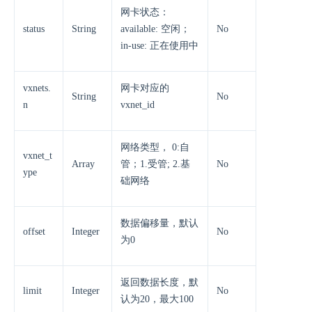
网卡状态：
status
String
available: 空闲；
No
in-use: 正在使用中
vxnets.
网卡对应的
String
No
n
vxnet_id
网络类型， 0:自
vxnet_t
Array
管；1.受管; 2.基
No
ype
础网络
数据偏移量，默认
offset
Integer
No
为0
返回数据长度，默
limit
Integer
No
认为20，最大100