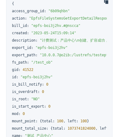
{
access_group_id
:
"6b09qhbn"
action
:
"EpfsFileSystemsGetExportDetailResponse"
bill_id
:
"epfs-boi3j2hv.#@nscca"
created
:
"2023-05-24T15:09:14"
description
:
"计费测试：产品中心\n创建、扩容成功，计费已保存epfs-bo
export_id
:
"epfs-boi3j2hv"
export_path
:
"10.0.0.7@o2ib:/lustrefs/testepfs/test_ob"
fs_path
:
"/test_ob"
gid
:
41522
id
:
"epfs-boi3j2hv"
is_bill_notify
:
0
is_overdraft
:
0
is_root
:
"NO"
is_start_export
:
0
mod
:
0
mount_point
:
{
total
:
100
,
 left
:
100
}
mount_total_size
:
{
total
:
1073741824000
,
 left
:
10737418240
name
:
"测试_产品中心"