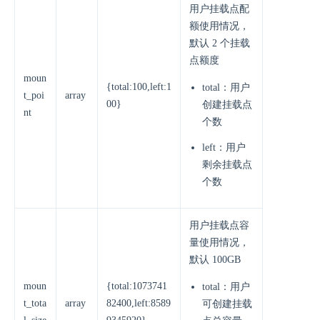
用户挂载点配
额使用情况，
默认 2 个挂载
点额度
moun
{total:100,left:1
total：用户
t_poi
array
00}
创建挂载点
nt
个数
left：用户
剩余挂载点
个数
用户挂载点容
量使用情况，
默认 100GB
moun
{total:1073741
total：用户
t_tota
array
82400,left:8589
可创建挂载