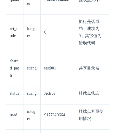
er
执行是否成
ret_c
integ
功，成功为
0
ode
er
0，其它值为
错误代码
share
d_pat
string
test001
共享目录名
h
status
string
Active
挂载点状态
integ
挂载点容量使
used
9177329664
er
用情况