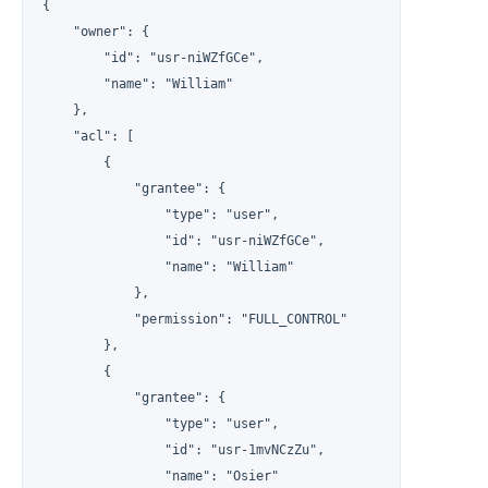
{

    "owner": {

        "id": "usr-niWZfGCe",

        "name": "William"

    },

    "acl": [

        {

            "grantee": {

                "type": "user",

                "id": "usr-niWZfGCe",

                "name": "William"

            },

            "permission": "FULL_CONTROL"

        },

        {

            "grantee": {

                "type": "user",

                "id": "usr-1mvNCzZu",

                "name": "Osier"
