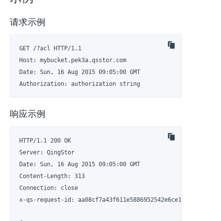
请求示例
GET /?acl HTTP/1.1

Host: mybucket.pek3a.qsstor.com

Date: Sun, 16 Aug 2015 09:05:00 GMT

Authorization: authorization string
响应示例
HTTP/1.1 200 OK

Server: QingStor

Date: Sun, 16 Aug 2015 09:05:00 GMT

Content-Length: 313

Connection: close

x-qs-request-id: aa08cf7a43f611e5886952542e6ce14b
