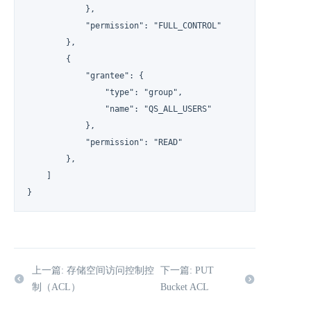
            },

            "permission": "FULL_CONTROL"

        },

        {

            "grantee": {

                "type": "group",

                "name": "QS_ALL_USERS"

            },

            "permission": "READ"

        },

    ]

}
上一篇: 存储空间访问控制控
下一篇: PUT
制（ACL）
Bucket ACL