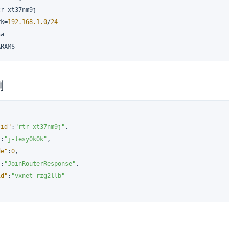
r-xt37nm9j

rk=
192.168
.1
.0
/
24
a

ARAMS
例
_id"
:
"rtr-xt37nm9j"
,
"
:
"j-lesy0k0k"
,
de"
:
0
,
"
:
"JoinRouterResponse"
,
id"
:
"vxnet-rzg2llb"