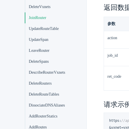
返回数
DeleteVxnets
JoinRouter
参数
UpdateRouteTable
action
UpdateSpan
LeaveRouter
job_id
DeleteSpans
DescribeRouterVxnets
ret_code
DeleteRouters
DeleteRouteTables
请求示
DissociateDNSAliases
AddRouterStatics
https
:
//a
AddRoutes
&vxnet=vxn