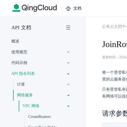
|
文档
公有云文档中
API 文档
概述
JoinRo
使用规范
更新时间：2026-07-
代码示例
将一个受管私有
API 指令列表
里的云服务器也
计算
只有受管私有网
网络服务
有网络可以连接到状
VPC 网络
请求参
CreateRouters