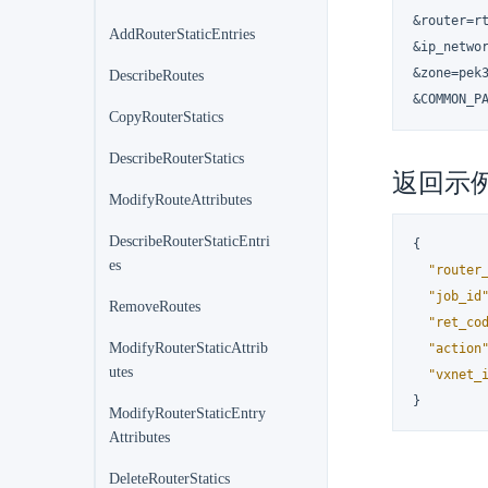
&router=rt
AddRouterStaticEntries
&ip_netwo
&zone=pek3
DescribeRoutes
&COMMON_P
CopyRouterStatics
DescribeRouterStatics
返回示
ModifyRouteAttributes
DescribeRouterStaticEntri
{
es
"router
"job_id
RemoveRoutes
"ret_co
ModifyRouterStaticAttrib
"action
utes
"vxnet_
}
ModifyRouterStaticEntry
Attributes
DeleteRouterStatics