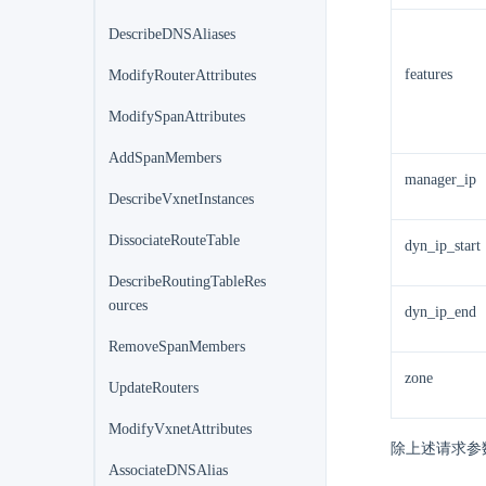
DescribeDNSAliases
features
ModifyRouterAttributes
ModifySpanAttributes
AddSpanMembers
manager_ip
DescribeVxnetInstances
DissociateRouteTable
dyn_ip_start
DescribeRoutingTableRes
ources
dyn_ip_end
RemoveSpanMembers
zone
UpdateRouters
ModifyVxnetAttributes
除上述请求参
AssociateDNSAlias