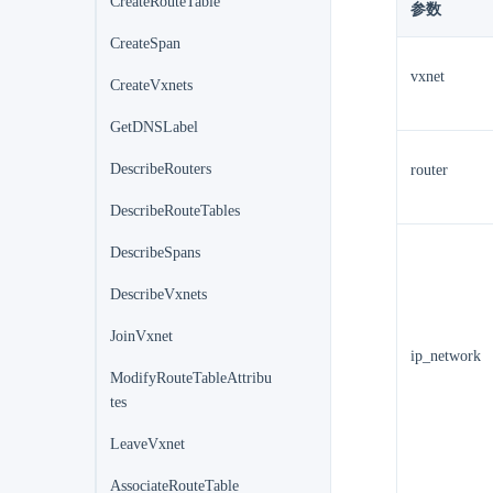
CreateRouteTable
参数
CreateSpan
vxnet
CreateVxnets
GetDNSLabel
DescribeRouters
router
DescribeRouteTables
DescribeSpans
DescribeVxnets
JoinVxnet
ip_network
ModifyRouteTableAttribu
tes
LeaveVxnet
AssociateRouteTable