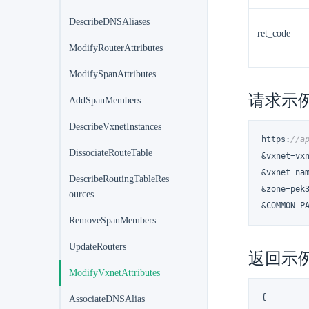
DescribeDNSAliases
ret_code
ModifyRouterAttributes
ModifySpanAttributes
请求示
AddSpanMembers
DescribeVxnetInstances
https
:
//a
DissociateRouteTable
&vxnet=vxn
&vxnet_nam
DescribeRoutingTableRes
&zone=pek3
ources
&COMMON_P
RemoveSpanMembers
UpdateRouters
返回示
ModifyVxnetAttributes
{
AssociateDNSAlias