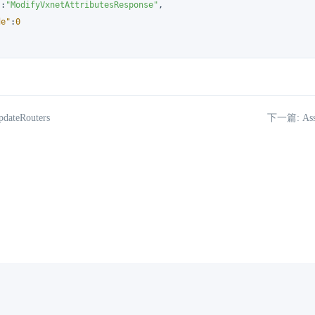
"
:
"ModifyVxnetAttributesResponse"
,
de"
:
0
ateRouters
下一篇: Asso