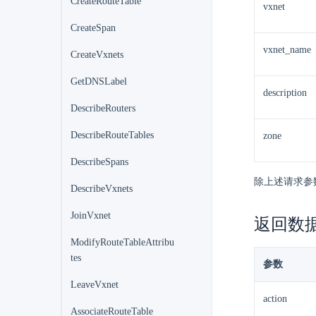
CreateRouteTable
vxnet
CreateSpan
vxnet_name
CreateVxnets
GetDNSLabel
description
DescribeRouters
DescribeRouteTables
zone
DescribeSpans
除上述请求参
DescribeVxnets
JoinVxnet
返回数
ModifyRouteTableAttribu
tes
参数
LeaveVxnet
action
AssociateRouteTable