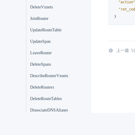
"action
DeleteVxnets
"ret_co
}
JoinRouter
UpdateRouteTable
UpdateSpan
上一篇: Upd
LeaveRouter
DeleteSpans
DescribeRouterVxnets
DeleteRouters
DeleteRouteTables
DissociateDNSAliases
AddRouterStatics
AddRoutes