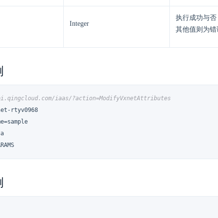
执行成功与否
Integer
其他值则为错
例
pi.qingcloud.com/iaas/?action=ModifyVxnetAttributes
et-rtyv0968

e=sample

a

ARAMS
例