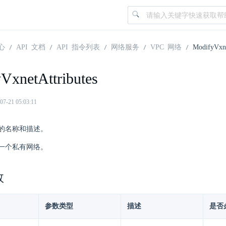
心
API 文档
API 指令列表
网络服务
VPC 网络
ModifyVxne
VxnetAttributes
21 05:03:11
的名称和描述。
一个私有网络。
数
参数类型
描述
是否