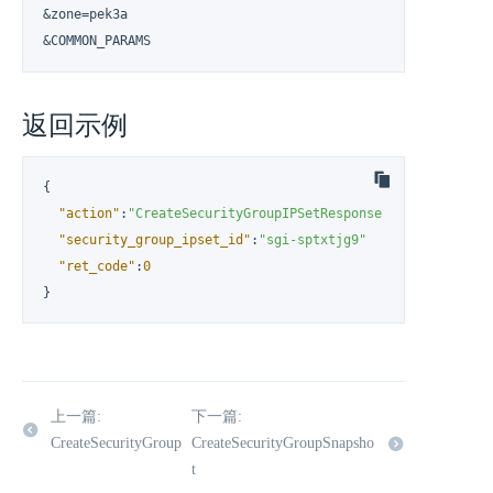
&zone=pek3a

&COMMON_PARAMS
返回示例
{
"action"
:
"CreateSecurityGroupIPSetResponse"
,
"security_group_ipset_id"
:
"sgi-sptxtjg9"
"ret_code"
:
0
}
上一篇:
下一篇:
CreateSecurityGroup
CreateSecurityGroupSnapsho
t