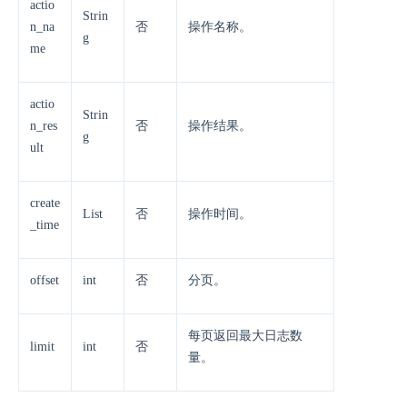
actio
Strin
n_na
否
操作名称。
g
me
actio
Strin
n_res
否
操作结果。
g
ult
create
List
否
操作时间。
_time
offset
int
否
分页。
每页返回最大日志数
limit
int
否
量。