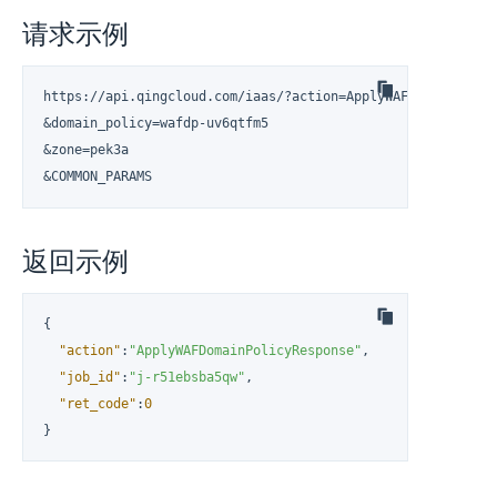
请求示例
https://api.qingcloud.com/iaas/?action=ApplyWAFDomainPolicy
&domain_policy=wafdp-uv6qtfm5

&zone=pek3a

&COMMON_PARAMS
返回示例
{
"action"
:
"ApplyWAFDomainPolicyResponse"
,
"job_id"
:
"j-r51ebsba5qw"
,
"ret_code"
:
0
}